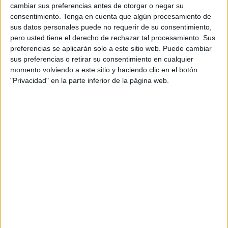
cambiar sus preferencias antes de otorgar o negar su
consentimiento.
Tenga en cuenta que algún procesamiento de
sus datos personales puede no requerir de su consentimiento,
pero usted tiene el derecho de rechazar tal procesamiento. Sus
Acerca de orientacionandujar
preferencias se aplicarán solo a este sitio web. Puede cambiar
Orientación Andújar no es solo un blog, es la apuesta
sus preferencias o retirar su consentimiento en cualquier
personal de dos profesores Ginés y Maribel, que
momento volviendo a este sitio y haciendo clic en el botón
"Privacidad" en la parte inferior de la página web.
además de ser pareja, son los encargados de los
contenidos que encontramos dentro del blog y en el
cual, vuelcan la mayor parte del tiempo, que sus tareas
como docentes, y voluntarios en sus meses de verano
les permite.
1 COMENTARIO
José Libanio Mendonça
Publicado
21 junio, 2020 a las 10:27 PM
! Hola! Me llamo José y soy professor en