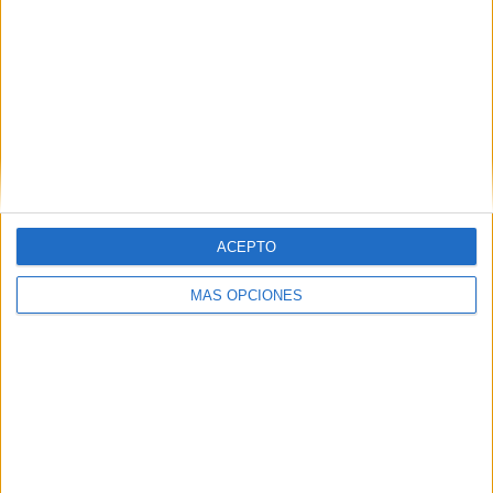
Comentario
*
ACEPTO
Nombre
*
MÁS OPCIONES
Correo electrónico
*
Web