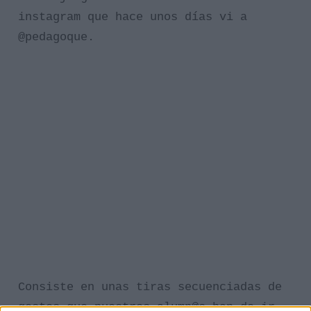
instagram que hace unos días vi a
@pedagoque.
Consiste en unas tiras secuenciadas de
gestos que nuestros alumn@s han de ir