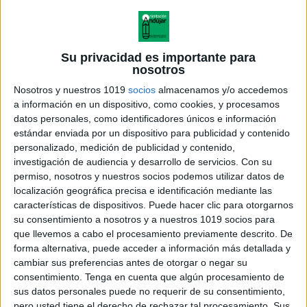
repitiendo sin equivocarse en el menor
tiempo posible.
Su privacidad es importante para
nosotros
Nosotros y nuestros 1019
socios
almacenamos y/o accedemos
Podemos hacerlo de varias maneras:
a información en un dispositivo, como cookies, y procesamos
datos personales, como identificadores únicos e información
Presentarles la tira y que hagan
estándar enviada por un dispositivo para publicidad y contenido
los gestos lo antes posible.
personalizado, medición de publicidad y contenido,
investigación de audiencia y desarrollo de servicios.
Con su
Podemos usar un cronómetro para
permiso, nosotros y nuestros socios podemos utilizar datos de
que sea más divertido y lo
localización geográfica precisa e identificación mediante las
características de dispositivos. Puede hacer clic para otorgarnos
intenten hacer antes de que acabe
su consentimiento a nosotros y a nuestros 1019 socios para
el tiempo.
que llevemos a cabo el procesamiento previamente descrito. De
Una vez hecho el reto, el alumn@
forma alternativa, puede acceder a información más detallada y
cambiar sus preferencias antes de otorgar o negar su
eligirá otra tira que le dará a
consentimiento.
Tenga en cuenta que algún procesamiento de
su compañero para poder realizar
sus datos personales puede no requerir de su consentimiento,
pero usted tiene el derecho de rechazar tal procesamiento. Sus