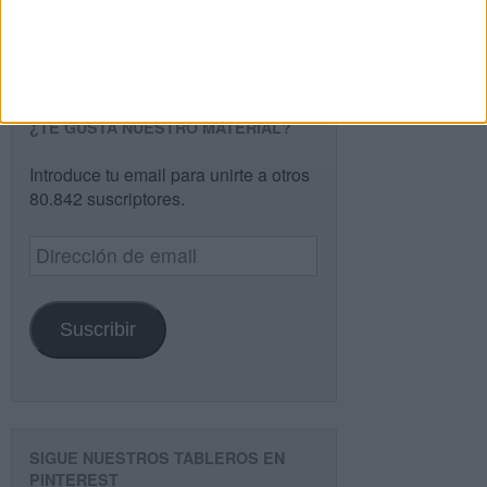
Buscar
¿TE GUSTA NUESTRO MATERIAL?
Introduce tu email para unirte a otros
80.842 suscriptores.
Dirección
de
email
Suscribir
SIGUE NUESTROS TABLEROS EN
PINTEREST