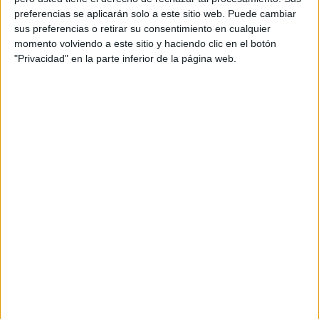
la secuencia.
preferencias se aplicarán solo a este sitio web. Puede cambiar
sus preferencias o retirar su consentimiento en cualquier
Normalmente, una vez que lo hacen y lo
momento volviendo a este sitio y haciendo clic en el botón
han conseguido yo les premio con una
"Privacidad" en la parte inferior de la página web.
pegatina o un ticket de feria (los
tenéis por temporadas en Tiger), esto
les motiva mucho y ponen interés por
hacerlo lo mejor posible.