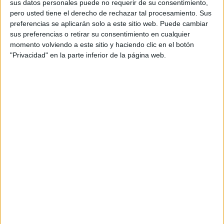
personal de dos profesores Ginés y Maribel, que
sus datos personales puede no requerir de su consentimiento,
pero usted tiene el derecho de rechazar tal procesamiento. Sus
además de ser pareja, son los encargados de los
preferencias se aplicarán solo a este sitio web. Puede cambiar
contenidos que encontramos dentro del blog y en el
sus preferencias o retirar su consentimiento en cualquier
cual, vuelcan la mayor parte del tiempo, que sus tareas
momento volviendo a este sitio y haciendo clic en el botón
como docentes, y voluntarios en sus meses de verano
"Privacidad" en la parte inferior de la página web.
les permite.
1 COMENTARIO
cristina
Publicado
25 noviembre, 2024 a las 7:38 PM
Me encanta el material
RESPONDER