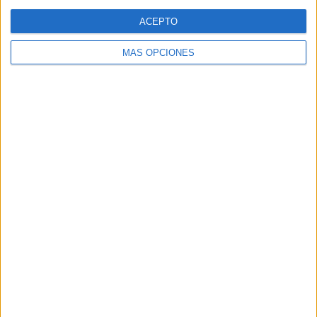
Web
ACEPTO
MÁS OPCIONES
Buscar
Buscar
¿TE GUSTA NUESTRO MATERIAL?