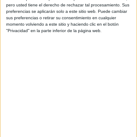
pero usted tiene el derecho de rechazar tal procesamiento. Sus
preferencias se aplicarán solo a este sitio web. Puede cambiar
sus preferencias o retirar su consentimiento en cualquier
momento volviendo a este sitio y haciendo clic en el botón
"Privacidad" en la parte inferior de la página web.
Acerca de orientacionandujar
Orientación Andújar no es solo un blog, es la apuesta
personal de dos profesores Ginés y Maribel, que
además de ser pareja, son los encargados de los
contenidos que encontramos dentro del blog y en el
cual, vuelcan la mayor parte del tiempo, que sus tareas
como docentes, y voluntarios en sus meses de verano
les permite.
DEJA UNA RESPUESTA
Tu dirección de correo electrónico no será