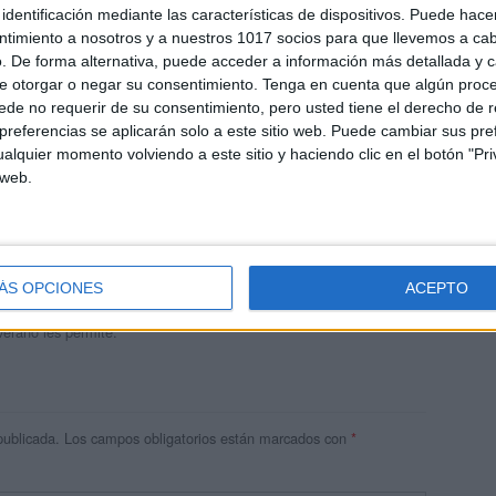
identificación mediante las características de dispositivos. Puede hacer
ntimiento a nosotros y a nuestros 1017 socios para que llevemos a ca
. De forma alternativa, puede acceder a información más detallada y 
e otorgar o negar su consentimiento.
Tenga en cuenta que algún proc
de no requerir de su consentimiento, pero usted tiene el derecho de r
referencias se aplicarán solo a este sitio web. Puede cambiar sus pref
alquier momento volviendo a este sitio y haciendo clic en el botón "Pri
 web.
andujar
o un blog, es la apuesta personal de dos profesores Ginés y
areja, son los encargados de los contenidos que encontramos
ÁS OPCIONES
ACEPTO
 vuelcan la mayor parte del tiempo, que sus tareas como docentes, y
verano les permite.
publicada.
Los campos obligatorios están marcados con
*