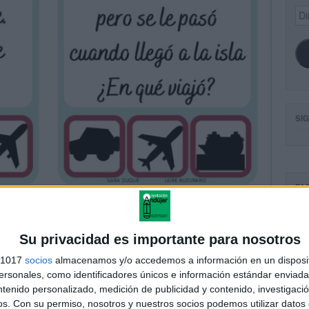
Dir
de
ema
SI
FA
Su privacidad es importante para nosotros
s 1017
socios
almacenamos y/o accedemos a información en un disposit
sonales, como identificadores únicos e información estándar enviada 
ntenido personalizado, medición de publicidad y contenido, investigaci
os.
Con su permiso, nosotros y nuestros socios podemos utilizar datos 