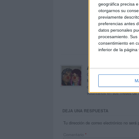
geográfica precisa e 
otorgarnos su conse
previamente descrito
preferencias antes d
datos personales pue
procesamiento. Sus p
consentimiento en cu
inferior de la página
Acerca de orientacion
Orientación Andújar no es sol
Maribel, que además de ser p
M
dentro del blog y en el cual,
voluntarios en sus meses de 
DEJA UNA RESPUESTA
Tu dirección de correo electrónico no será 
Comentario
*