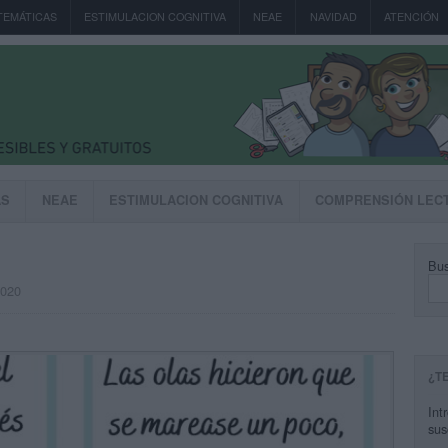
TEMÁTICAS
ESTIMULACION COGNITIVA
NEAE
NAVIDAD
ATENCIÓN
AS
NEAE
ESTIMULACION COGNITIVA
COMPRENSIÓN LEC
Bus
2020
¿T
Int
sus