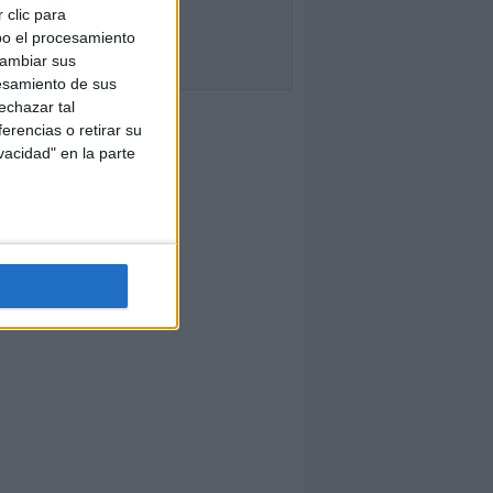
 clic para
bo el procesamiento
cambiar sus
esamiento de sus
echazar tal
erencias o retirar su
vacidad" en la parte