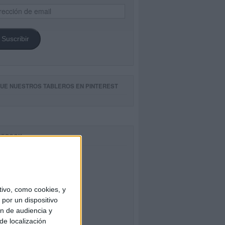
ección
il
Suscribir
GUE NUESTROS TABLEROS EN PINTEREST
CEBOOK
ivo, como cookies, y
por un dispositivo
ón de audiencia y
de localización