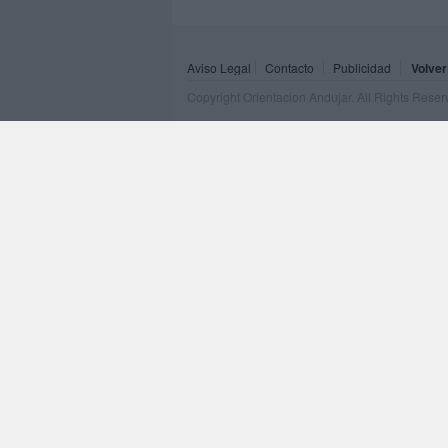
Aviso Legal
Contacto
Publicidad
Volver
Copyright Orientacion Andujar. All Rights Rese