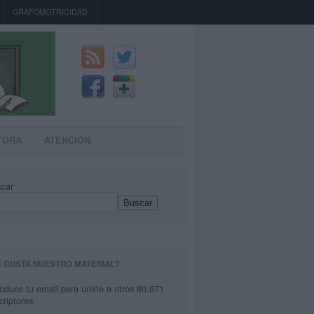
GRAFOMOTRICIDAD
TORA
ATENCIÓN
car
Buscar
E GUSTA NUESTRO MATERIAL?
roduce tu email para unirte a otros 80.871
criptores.