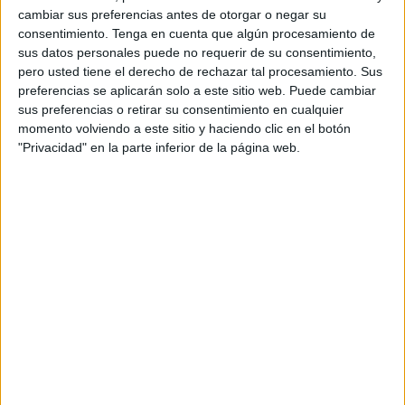
cambiar sus preferencias antes de otorgar o negar su
consentimiento.
Tenga en cuenta que algún procesamiento de
Acerca de orientacionandujar
sus datos personales puede no requerir de su consentimiento,
Orientación Andújar no es solo un blog, es la apuesta
pero usted tiene el derecho de rechazar tal procesamiento. Sus
personal de dos profesores Ginés y Maribel, que
preferencias se aplicarán solo a este sitio web. Puede cambiar
además de ser pareja, son los encargados de los
sus preferencias o retirar su consentimiento en cualquier
momento volviendo a este sitio y haciendo clic en el botón
contenidos que encontramos dentro del blog y en el
"Privacidad" en la parte inferior de la página web.
cual, vuelcan la mayor parte del tiempo, que sus tareas
como docentes, y voluntarios en sus meses de verano
les permite.
2 COMMENTS
Liliana Zbrun
Publicado
4 julio, 2023 a las 4:28 PM
Hola! Puedo tener acceso a estos recursos?
De qué forma? Gracias!