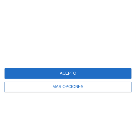
con
*
Comentario
*
ACEPTO
Nombre
*
MÁS OPCIONES
Correo electrónico
*
Web