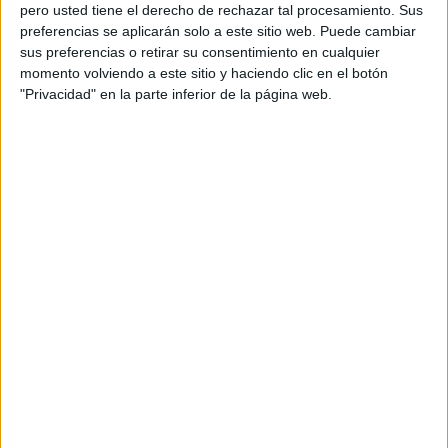
pero usted tiene el derecho de rechazar tal procesamiento. Sus
preferencias se aplicarán solo a este sitio web. Puede cambiar
sus preferencias o retirar su consentimiento en cualquier
momento volviendo a este sitio y haciendo clic en el botón
Acerca de orientacionandujar
"Privacidad" en la parte inferior de la página web.
Orientación Andújar no es solo un blog, es la apuesta
personal de dos profesores Ginés y Maribel, que
además de ser pareja, son los encargados de los
contenidos que encontramos dentro del blog y en el
cual, vuelcan la mayor parte del tiempo, que sus tareas
como docentes, y voluntarios en sus meses de verano
les permite.
DEJA UNA RESPUESTA
Tu dirección de correo electrónico no será
publicada.
Los campos obligatorios están marcados
con
*