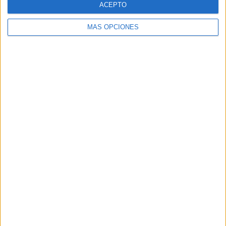
ACEPTO
MÁS OPCIONES
Buscar
Buscar
¿TE GUSTA NUESTRO MATERIAL?
Introduce tu email para unirte a otros
80.853 suscriptores.