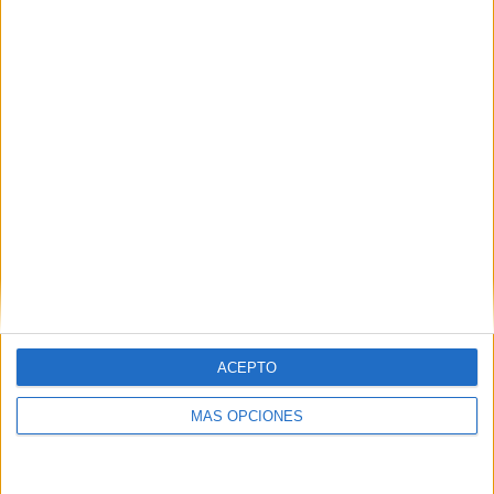
DEJA UNA RESPUESTA
Tu dirección de correo electrónico no será
publicada.
Los campos obligatorios están marcados
con
*
Comentario
*
ACEPTO
MÁS OPCIONES
Nombre
*