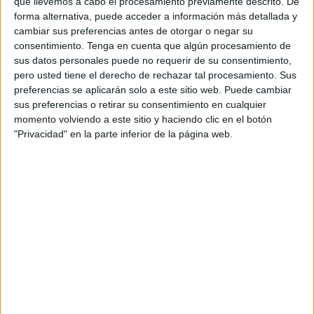
que llevemos a cabo el procesamiento previamente descrito. De
forma alternativa, puede acceder a información más detallada y
Acerca de orientacionandujar
cambiar sus preferencias antes de otorgar o negar su
consentimiento.
Tenga en cuenta que algún procesamiento de
Orientación Andújar no es solo un blog, es la apuesta
sus datos personales puede no requerir de su consentimiento,
personal de dos profesores Ginés y Maribel, que
pero usted tiene el derecho de rechazar tal procesamiento. Sus
además de ser pareja, son los encargados de los
preferencias se aplicarán solo a este sitio web. Puede cambiar
contenidos que encontramos dentro del blog y en el
sus preferencias o retirar su consentimiento en cualquier
momento volviendo a este sitio y haciendo clic en el botón
cual, vuelcan la mayor parte del tiempo, que sus tareas
"Privacidad" en la parte inferior de la página web.
como docentes, y voluntarios en sus meses de verano
les permite.
3 COMMENTS
Ana Gricelda Castellanos García
Publicado
19 octubre, 2020 a las 1:43 AM
Me encantaría saber más sobre el laboratorio
de emociones