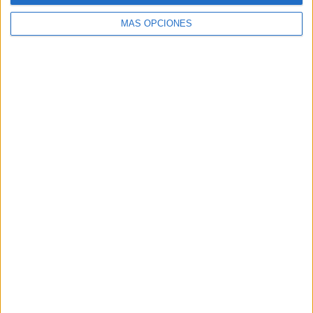
MÁS OPCIONES
Buscar
Buscar
¿TE GUSTA NUESTRO MATERIAL?
Introduce tu email para unirte a otros
80.869 suscriptores.
Dirección