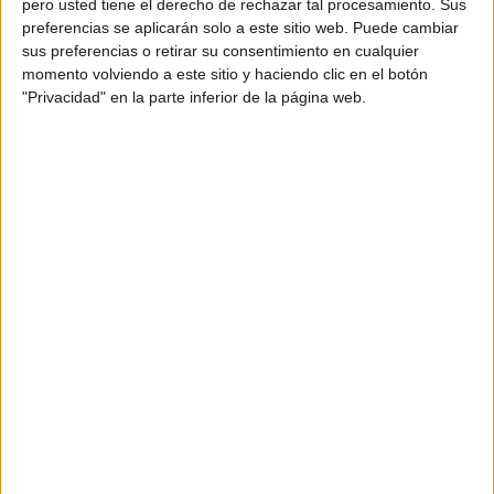
pero usted tiene el derecho de rechazar tal procesamiento. Sus
preferencias se aplicarán solo a este sitio web. Puede cambiar
Acerca de orientacionandujar
sus preferencias o retirar su consentimiento en cualquier
momento volviendo a este sitio y haciendo clic en el botón
Orientación Andújar no es solo un blog, es la apuesta
"Privacidad" en la parte inferior de la página web.
personal de dos profesores Ginés y Maribel, que
además de ser pareja, son los encargados de los
contenidos que encontramos dentro del blog y en el
cual, vuelcan la mayor parte del tiempo, que sus tareas
como docentes, y voluntarios en sus meses de verano
les permite.
DEJA UNA RESPUESTA
Tu dirección de correo electrónico no será
publicada.
Los campos obligatorios están marcados
con
*