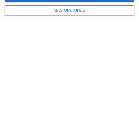
MÁS OPCIONES
Buscar
Buscar
¿TE GUSTA NUESTRO MATERIAL?
Introduce tu email para unirte a otros
80.870 suscriptores.
Dirección