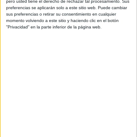
pero usted tiene el derecho de rechazar tal procesamiento. Sus
preferencias se aplicarán solo a este sitio web. Puede cambiar
Acerca de orientacionandujar
sus preferencias o retirar su consentimiento en cualquier
momento volviendo a este sitio y haciendo clic en el botón
Orientación Andújar no es solo un blog, es la apuesta
"Privacidad" en la parte inferior de la página web.
personal de dos profesores Ginés y Maribel, que
además de ser pareja, son los encargados de los
contenidos que encontramos dentro del blog y en el
cual, vuelcan la mayor parte del tiempo, que sus tareas
como docentes, y voluntarios en sus meses de verano
les permite.
DEJA UNA RESPUESTA
Tu dirección de correo electrónico no será
publicada.
Los campos obligatorios están marcados
con
*