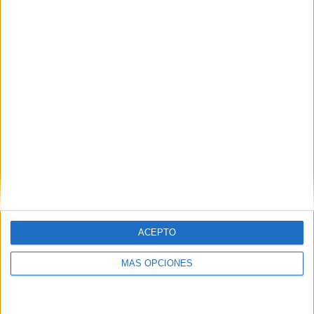
MAS RECURSOS SOBRE ESTE TEMA
Prueba
Evaluación
Inicial Inglés 3º
Primaria
EVALUACIONES
INICIALES
INGLES TODA
LA PRIMARIA
Trabajamos en
inglés los
verbos
irregulares.
parte 1 verbos
ACEPTO
1-50
MÁS OPCIONES
Etiquetas:
actividades en ingles
inglés