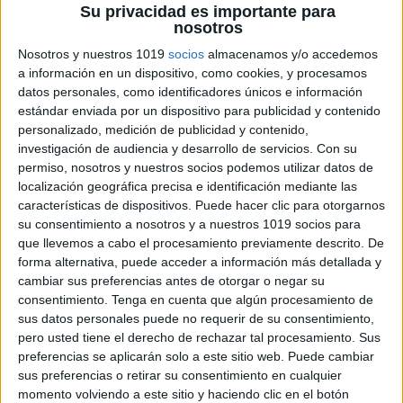
«HAS GOT» podrán crear la siguiente oración: My
Su privacidad es importante para
nosotros
cousin has got long hair.
Nosotros y nuestros 1019
socios
almacenamos y/o accedemos
Según vayamos avanzando podemos pedirles que
a información en un dispositivo, como cookies, y procesamos
datos personales, como identificadores únicos e información
hagan oraciones en negativa o incluso preguntas.
estándar enviada por un dispositivo para publicidad y contenido
personalizado, medición de publicidad y contenido,
investigación de audiencia y desarrollo de servicios.
Con su
permiso, nosotros y nuestros socios podemos utilizar datos de
localización geográfica precisa e identificación mediante las
características de dispositivos. Puede hacer clic para otorgarnos
su consentimiento a nosotros y a nuestros 1019 socios para
que llevemos a cabo el procesamiento previamente descrito. De
forma alternativa, puede acceder a información más detallada y
cambiar sus preferencias antes de otorgar o negar su
consentimiento.
Tenga en cuenta que algún procesamiento de
sus datos personales puede no requerir de su consentimiento,
pero usted tiene el derecho de rechazar tal procesamiento. Sus
preferencias se aplicarán solo a este sitio web. Puede cambiar
sus preferencias o retirar su consentimiento en cualquier
momento volviendo a este sitio y haciendo clic en el botón