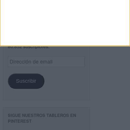
¿TE GUSTA NUESTRO MATERIAL?
Introduce tu email para unirte a otros
80.852 suscriptores.
Dirección
de
email
Suscribir
SIGUE NUESTROS TABLEROS EN
PINTEREST