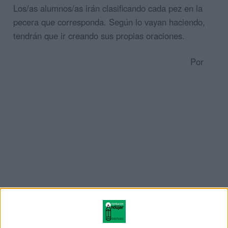
Los/as alumnos/as irán clasificando cada pez en la
pecera que corresponda. Según lo vayan haciendo,
tendrán que ir creando sus propias oraciones.
Por
ejemplo, si colocan «MY COUSIN» en la pecera de