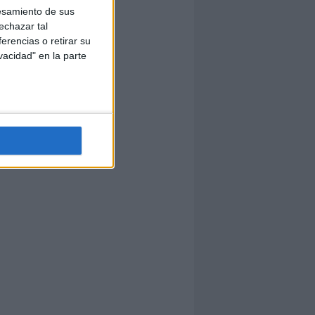
esamiento de sus
echazar tal
erencias o retirar su
vacidad" en la parte