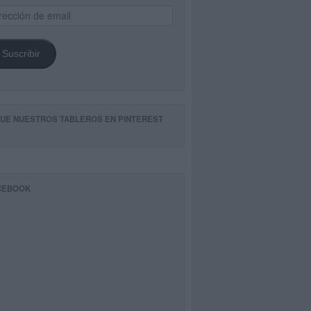
ección
il
Suscribir
GUE NUESTROS TABLEROS EN PINTEREST
CEBOOK