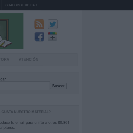
GRAFOMOTRICIDAD
TORA
ATENCIÓN
car
Buscar
E GUSTA NUESTRO MATERIAL?
roduce tu email para unirte a otros 80.861
criptores.