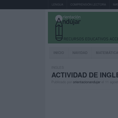
LENGUA
COMPRENSIÓN LECTORA
MA
INICIO
NAVIDAD
MATEMÁTIC
INGLES
ACTIVIDAD DE ING
Publicado por
orientacionandujar
el 11 agos