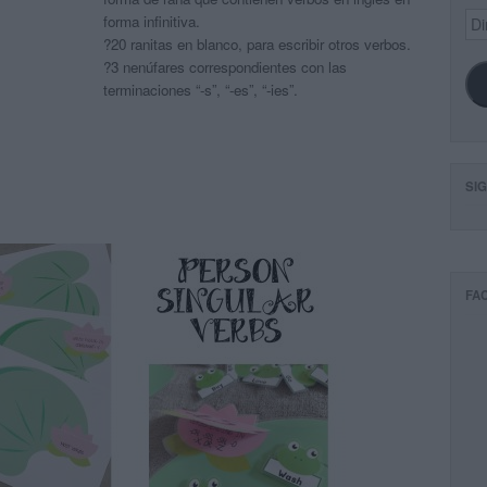
Dir
forma infinitiva.
de
?20 ranitas en blanco, para escribir otros verbos.
ema
?3 nenúfares correspondientes con las
terminaciones “-s”, “-es”, “-ies”.
SI
FA