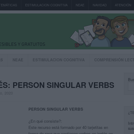
TEMÁTICAS
ESTIMULACION COGNITIVA
NEAE
NAVIDAD
ATENCIÓN
AS
NEAE
ESTIMULACION COGNITIVA
COMPRENSIÓN LEC
Bus
LÉS: PERSON SINGULAR VERBS
to, 2020
PERSON SINGULAR VERBS
¿T
¿En qué consiste?:
Int
Este recurso está formado por 40 tarjetitas en
sus
forma de rana que contienen verbos en inglés en