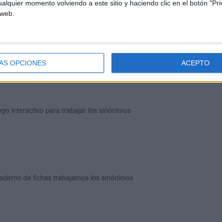
alquier momento volviendo a este sitio y haciendo clic en el botón "Pri
 web.
egos de lengua Los sinónimos Yo tengo ¿Quién tiene?
ÁS OPCIONES
ACEPTO
go interactivo para trabajar los sinónimos
aderno de fichas trabajamos los sinónimos