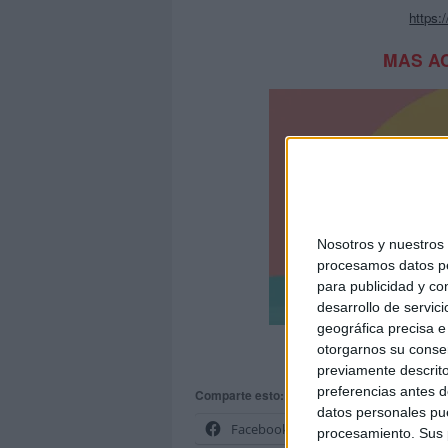
https:
MAS A
Nosotros y nuestro
procesamos datos per
para publicidad y co
desarrollo de servici
geográfica precisa e 
otorgarnos su conse
h
previamente descrito
preferencias antes d
Comparte esto:
datos personales pue
Facebook
X
procesamiento. Sus p