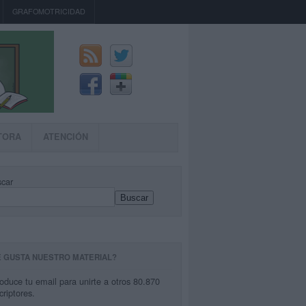
GRAFOMOTRICIDAD
TORA
ATENCIÓN
car
Buscar
E GUSTA NUESTRO MATERIAL?
roduce tu email para unirte a otros 80.870
criptores.