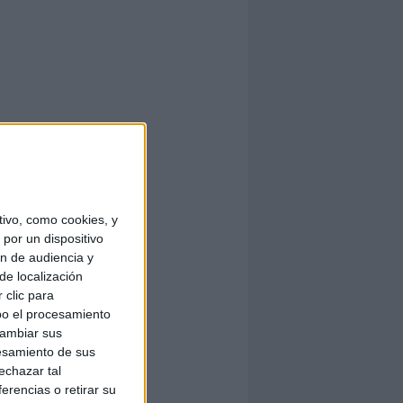
ivo, como cookies, y
por un dispositivo
ón de audiencia y
de localización
 clic para
bo el procesamiento
cambiar sus
esamiento de sus
echazar tal
erencias o retirar su