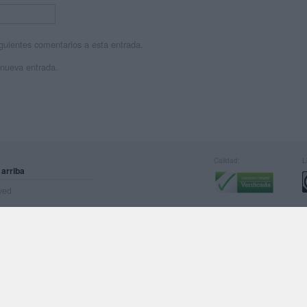
siguientes comentarios a esta entrada.
 nueva entrada.
Calidad:
L
 arriba
rved