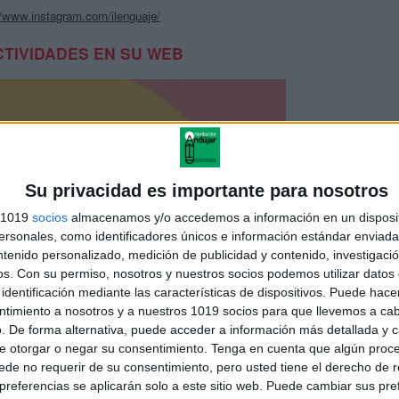
//www.instagram.com/ilenguaje/
CTIVIDADES EN SU WEB
Su privacidad es importante para nosotros
s 1019
socios
almacenamos y/o accedemos a información en un disposit
sonales, como identificadores únicos e información estándar enviada 
ntenido personalizado, medición de publicidad y contenido, investigaci
os.
Con su permiso, nosotros y nuestros socios podemos utilizar datos 
identificación mediante las características de dispositivos. Puede hacer
ntimiento a nosotros y a nuestros 1019 socios para que llevemos a ca
ttps://www.ilenguaje.com/
. De forma alternativa, puede acceder a información más detallada y 
e otorgar o negar su consentimiento.
Tenga en cuenta que algún proc
de no requerir de su consentimiento, pero usted tiene el derecho de r
referencias se aplicarán solo a este sitio web. Puede cambiar sus pref