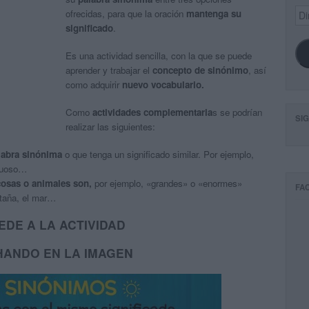
Dir
ofrecidas, para que la oración
mantenga su
de
significado
.
ema
Es una actividad sencilla, con la que se puede
aprender y trabajar el
concepto de sinónimo
, así
como adquirir
nuevo vocabulario.
Como
actividades complementaria
s se podrían
SI
realizar las siguientes:
labra sinónima
o que tenga un significado similar. Por ejemplo,
truoso…
cosas o animales son,
por ejemplo, «grandes» o «enormes»
FA
ntaña, el mar…
EDE A LA ACTIVIDAD
HANDO EN LA IMAGEN