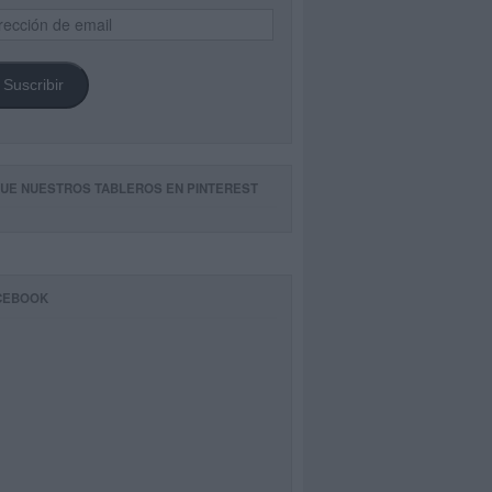
ección
il
Suscribir
GUE NUESTROS TABLEROS EN PINTEREST
CEBOOK