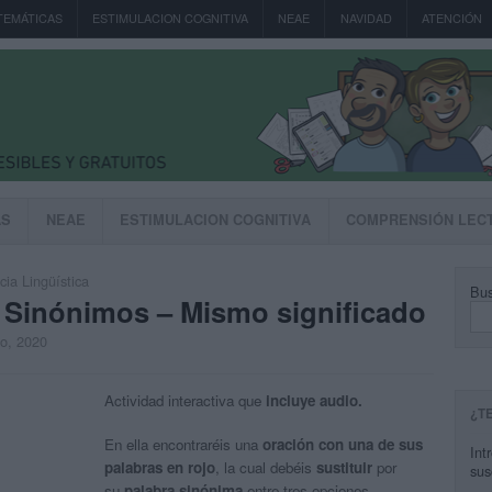
TEMÁTICAS
ESTIMULACION COGNITIVA
NEAE
NAVIDAD
ATENCIÓN
AS
NEAE
ESTIMULACION COGNITIVA
COMPRENSIÓN LEC
ia Lingüística
Bus
a Sinónimos – Mismo significado
to, 2020
Actividad interactiva que
incluye audio.
¿T
En ella encontraréis una
oración con una de sus
Int
palabras en rojo
, la cual debéis
sustituir
por
sus
su
palabra sinónima
entre tres opciones