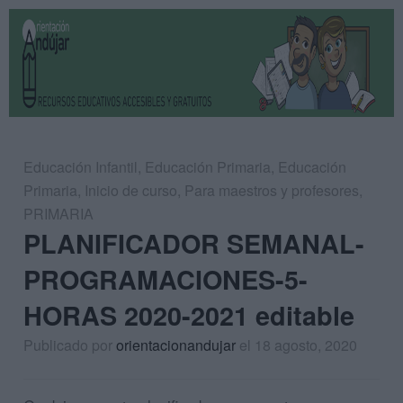
Educación Infantil
,
Educación Primaria
,
Educación
Primaria
,
Inicio de curso
,
Para maestros y profesores
,
PRIMARIA
PLANIFICADOR SEMANAL-
PROGRAMACIONES-5-
HORAS 2020-2021 editable
Publicado por
orientacionandujar
el 18 agosto, 2020