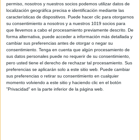
permiso, nosotros y nuestros socios podemos utilizar datos de
localización geográfica precisa e identificación mediante las
características de dispositivos. Puede hacer clic para otorgarnos
su consentimiento a nosotros y a nuestros 1019 socios para
que llevemos a cabo el procesamiento previamente descrito. De
forma alternativa, puede acceder a información más detallada y
cambiar sus preferencias antes de otorgar o negar su
consentimiento.
Tenga en cuenta que algún procesamiento de
sus datos personales puede no requerir de su consentimiento,
pero usted tiene el derecho de rechazar tal procesamiento. Sus
VERSION PDF
preferencias se aplicarán solo a este sitio web. Puede cambiar
sus preferencias o retirar su consentimiento en cualquier
momento volviendo a este sitio y haciendo clic en el botón
PLANIFICADOR-SEMANAL-PRIMARIA-
"Privacidad" en la parte inferior de la página web.
PROGRAMACIONES-5-HORAS 2020-2021
VERSION WORD
PLANIFICADOR-SEMANAL-PRIMARIA-
PROGRAMACIONES-5-HORAS 2020-2021