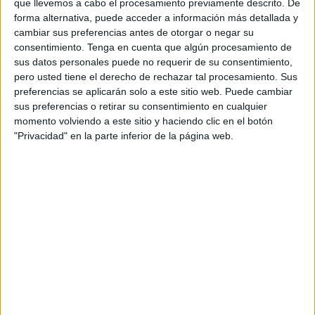
que llevemos a cabo el procesamiento previamente descrito. De
forma alternativa, puede acceder a información más detallada y
cambiar sus preferencias antes de otorgar o negar su
consentimiento.
Tenga en cuenta que algún procesamiento de
sus datos personales puede no requerir de su consentimiento,
pero usted tiene el derecho de rechazar tal procesamiento. Sus
preferencias se aplicarán solo a este sitio web. Puede cambiar
sus preferencias o retirar su consentimiento en cualquier
momento volviendo a este sitio y haciendo clic en el botón
"Privacidad" en la parte inferior de la página web.
Acerca de orientacionandujar
Orientación Andújar no es solo un blog, es la apuesta
personal de dos profesores Ginés y Maribel, que
además de ser pareja, son los encargados de los
contenidos que encontramos dentro del blog y en el
cual, vuelcan la mayor parte del tiempo, que sus tareas
como docentes, y voluntarios en sus meses de verano
les permite.