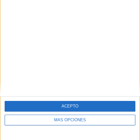
RESPONDER
DEJA UNA RESPUESTA
Tu dirección de correo electrónico no será
publicada.
Los campos obligatorios están marcados
con
*
Comentario
*
ACEPTO
MÁS OPCIONES