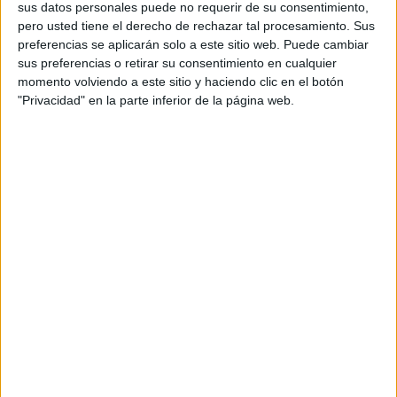
sus datos personales puede no requerir de su consentimiento,
cual, vuelcan la mayor parte del tiempo, que sus tareas
pero usted tiene el derecho de rechazar tal procesamiento. Sus
como docentes, y voluntarios en sus meses de verano
preferencias se aplicarán solo a este sitio web. Puede cambiar
sus preferencias o retirar su consentimiento en cualquier
les permite.
momento volviendo a este sitio y haciendo clic en el botón
"Privacidad" en la parte inferior de la página web.
1 COMENTARIO
Edith
Publicado
1 septiembre, 2020 a las 6:38 PM
Buenas tardes ojalá me puedan auxiliar para
entregar actividades a distancia para un
chico de secundaria que tiene problemas de
TDHA va en segundo
RESPONDER