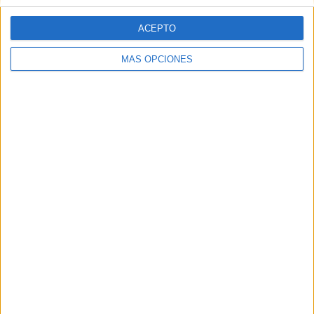
Web
ACEPTO
MÁS OPCIONES
Buscar
Buscar
¿TE GUSTA NUESTRO MATERIAL?