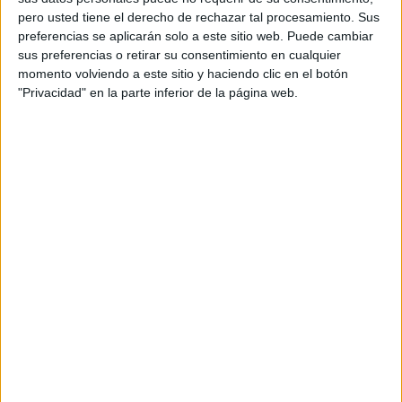
pero usted tiene el derecho de rechazar tal procesamiento. Sus
preferencias se aplicarán solo a este sitio web. Puede cambiar
sus preferencias o retirar su consentimiento en cualquier
momento volviendo a este sitio y haciendo clic en el botón
"Privacidad" en la parte inferior de la página web.
Acerca de orientacionandujar
Orientación Andújar no es solo un blog, es la apuesta
personal de dos profesores Ginés y Maribel, que
además de ser pareja, son los encargados de los
contenidos que encontramos dentro del blog y en el
cual, vuelcan la mayor parte del tiempo, que sus tareas
como docentes, y voluntarios en sus meses de verano
les permite.
DEJA UNA RESPUESTA