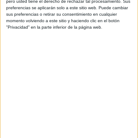
pero usted tiene el derecho de rechazar tal procesamiento. Sus
preferencias se aplicarán solo a este sitio web. Puede cambiar
Acerca de orientacionandujar
sus preferencias o retirar su consentimiento en cualquier
momento volviendo a este sitio y haciendo clic en el botón
Orientación Andújar no es solo un blog, es la apuesta
"Privacidad" en la parte inferior de la página web.
personal de dos profesores Ginés y Maribel, que
además de ser pareja, son los encargados de los
contenidos que encontramos dentro del blog y en el
cual, vuelcan la mayor parte del tiempo, que sus tareas
como docentes, y voluntarios en sus meses de verano
les permite.
DEJA UNA RESPUESTA
Tu dirección de correo electrónico no será
publicada.
Los campos obligatorios están marcados
con
*