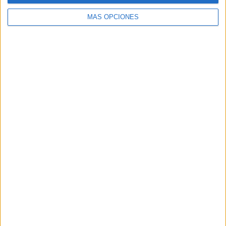
MÁS OPCIONES
Buscar
Buscar
¿TE GUSTA NUESTRO MATERIAL?
Introduce tu email para unirte a otros
80.852 suscriptores.
Dirección