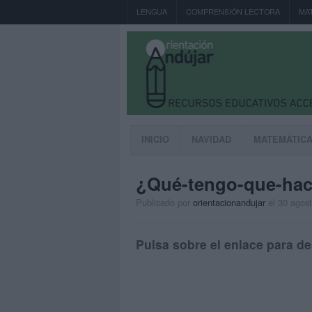
LENGUA
COMPRENSIÓN LECTORA
MA
INICIO
NAVIDAD
MATEMÁTIC
¿Qué-tengo-que-hac
Publicado por
orientacionandujar
el 30 agos
Pulsa sobre el enlace para de