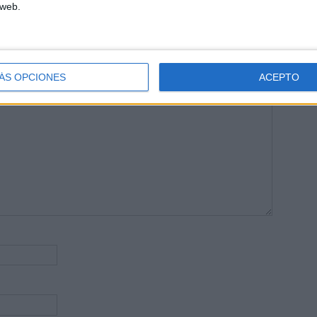
 web.
publicada.
Los campos obligatorios están marcados con
*
ÁS OPCIONES
ACEPTO