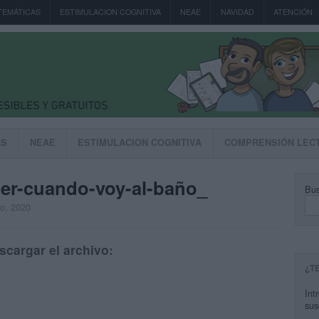
TEMÁTICAS
ESTIMULACION COGNITIVA
NEAE
NAVIDAD
ATENCIÓN
AS
NEAE
ESTIMULACION COGNITIVA
COMPRENSIÓN LEC
er-cuando-voy-al-baño_
Bus
to, 2020
scargar el archivo:
¿T
Int
sus