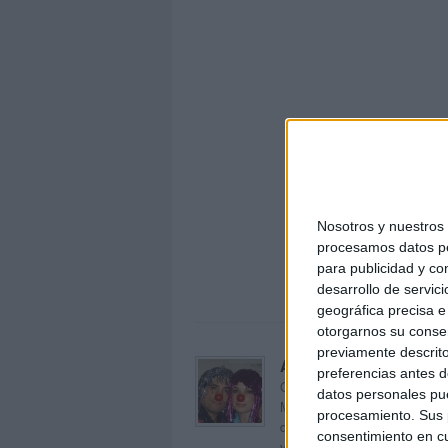
Nosotros y nuestro
¿Qué-
procesamos datos per
para publicidad y co
desarrollo de servici
geográfica precisa e 
otorgarnos su conse
previamente descrito
Acerca de orientacion
preferencias antes d
Orientación Andújar no es sol
datos personales pue
Maribel, que además de ser p
procesamiento. Sus p
dentro del blog y en el cual,
consentimiento en cu
voluntarios en sus meses de 