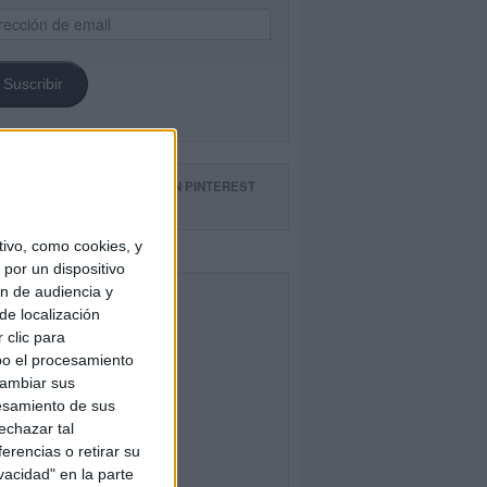
ección
il
Suscribir
GUE NUESTROS TABLEROS EN PINTEREST
ivo, como cookies, y
por un dispositivo
ón de audiencia y
CEBOOK
de localización
 clic para
bo el procesamiento
cambiar sus
esamiento de sus
echazar tal
erencias o retirar su
vacidad" en la parte