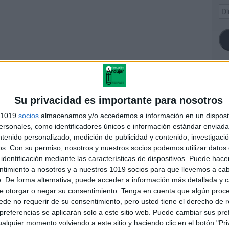
Dir
de
ema
SI
Su privacidad es importante para nosotros
s 1019
socios
almacenamos y/o accedemos a información en un disposit
tengo-que-hacer-cuando-
sonales, como identificadores únicos e información estándar enviada 
voy-al-baño_
ntenido personalizado, medición de publicidad y contenido, investigaci
FA
os.
Con su permiso, nosotros y nuestros socios podemos utilizar datos 
identificación mediante las características de dispositivos. Puede hacer
ntimiento a nosotros y a nuestros 1019 socios para que llevemos a ca
. De forma alternativa, puede acceder a información más detallada y 
andujar
e otorgar o negar su consentimiento.
Tenga en cuenta que algún proc
o un blog, es la apuesta personal de dos profesores Ginés y
de no requerir de su consentimiento, pero usted tiene el derecho de r
areja, son los encargados de los contenidos que encontramos
referencias se aplicarán solo a este sitio web. Puede cambiar sus pref
 vuelcan la mayor parte del tiempo, que sus tareas como docentes, y
alquier momento volviendo a este sitio y haciendo clic en el botón "Pri
verano les permite.