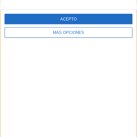
covid-19
Guía de
recomendaciones
ACEPTO
para el reinicio
de las clases en
MÁS OPCIONES
los centros
educativos
Medidas y
recomendaciones
vuelta al colegio
COVID-19
Etiquetas:
ANEXOS
colegio
COVID19
docentes
DOCUMENTIOS
escuelas
guias
interés
OFICIAL
RECISTROS