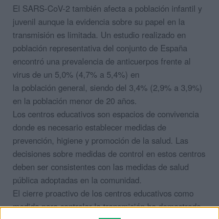
El SARS-CoV-2 también afecta a población infantil y
juvenil aunque la evidencia sobre su papel en la
transmisión es limitada. Un estudio realizado en
población representativa del conjunto de España
encontró una prevalencia de anticuerpos frente al
virus de un 5,0% (4,7% a 5,4%) en
la población general, siendo del 3,4% (2,9% a 3,9%)
en la población menor de 20 años.
Los centros educativos son espacios de convivencia
donde es necesario establecer medidas de
prevención, higiene y promoción de la salud. Las
decisiones sobre medidas de control en estos centros
deben ser consistentes con las medidas de salud
pública adoptadas en la comunidad.
El cierre proactivo de los centros educativos como
medida para controlar la transmisión ha demostrado