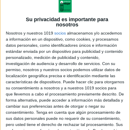
ser poco efectiva y tener un impacto negativo a nivel
de desarrollo y educación de la población en etapa de
aprendizaje tal y como se recoge en el documento
Su privacidad es importante para
Medidas de Prevención, Higiene y Promoción de la
nosotros
Salud frente a COVID-19 para centros educativos en
Nosotros y nuestros 1019
socios
almacenamos y/o accedemos
el
a información en un dispositivo, como cookies, y procesamos
datos personales, como identificadores únicos e información
curso 2020-2021 elaborado conjuntamente por los
estándar enviada por un dispositivo para publicidad y contenido
Ministerios de Educación y Formación Profesional y
personalizado, medición de publicidad y contenido,
Sanidad.
investigación de audiencia y desarrollo de servicios.
Con su
permiso, nosotros y nuestros socios podemos utilizar datos de
localización geográfica precisa e identificación mediante las
En el momento actual se han implementado diversas
características de dispositivos. Puede hacer clic para otorgarnos
medidas para
su consentimiento a nosotros y a nuestros 1019 socios para
controlar la trasmisión del virus que permita un inicio
que llevemos a cabo el procesamiento previamente descrito. De
forma alternativa, puede acceder a información más detallada y
del curso escolar lo más seguro posible.
cambiar sus preferencias antes de otorgar o negar su
En los centros educativos pueden aparecer casos
consentimiento.
Tenga en cuenta que algún procesamiento de
debido a la movilidad y al contacto entre las
sus datos personales puede no requerir de su consentimiento,
personas, sin embargo hay medidas que se pueden
pero usted tiene el derecho de rechazar tal procesamiento. Sus