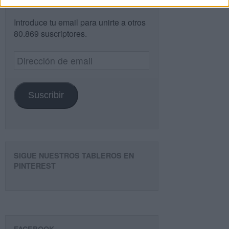
¿TE GUSTA NUESTRO MATERIAL?
Introduce tu email para unirte a otros
80.869 suscriptores.
Dirección
de
email
Suscribir
SIGUE NUESTROS TABLEROS EN
PINTEREST