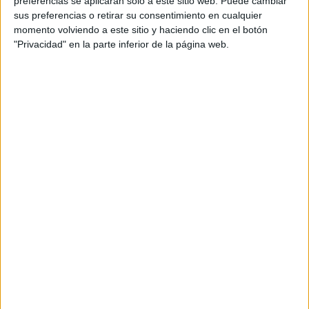
preferencias se aplicarán solo a este sitio web. Puede cambiar
cual, vuelcan la mayor parte del tiempo, que sus tareas
sus preferencias o retirar su consentimiento en cualquier
momento volviendo a este sitio y haciendo clic en el botón
como docentes, y voluntarios en sus meses de verano
"Privacidad" en la parte inferior de la página web.
les permite.
DEJA UNA RESPUESTA
Tu dirección de correo electrónico no será
publicada.
Los campos obligatorios están marcados
con
*
Comentario
*