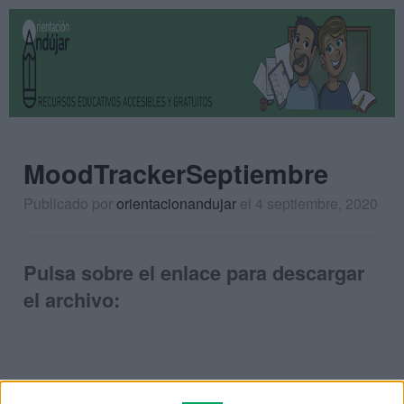
MoodTrackerSeptiembre
Publicado por
orientacionandujar
el 4 septiembre, 2020
Pulsa sobre el enlace para descargar
el archivo: