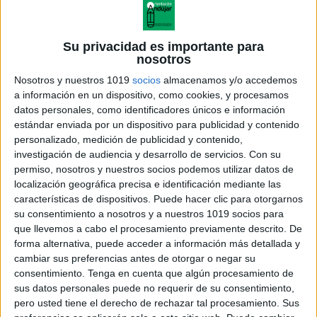
Su privacidad es importante para
nosotros
Nosotros y nuestros 1019
socios
almacenamos y/o accedemos
a información en un dispositivo, como cookies, y procesamos
datos personales, como identificadores únicos e información
estándar enviada por un dispositivo para publicidad y contenido
personalizado, medición de publicidad y contenido,
investigación de audiencia y desarrollo de servicios.
Con su
MoodTrackerSeptiembre
permiso, nosotros y nuestros socios podemos utilizar datos de
localización geográfica precisa e identificación mediante las
características de dispositivos. Puede hacer clic para otorgarnos
su consentimiento a nosotros y a nuestros 1019 socios para
que llevemos a cabo el procesamiento previamente descrito. De
Acerca de orientacionandujar
forma alternativa, puede acceder a información más detallada y
Orientación Andújar no es solo un blog, es la apuesta
cambiar sus preferencias antes de otorgar o negar su
consentimiento.
Tenga en cuenta que algún procesamiento de
personal de dos profesores Ginés y Maribel, que
sus datos personales puede no requerir de su consentimiento,
además de ser pareja, son los encargados de los
pero usted tiene el derecho de rechazar tal procesamiento. Sus
contenidos que encontramos dentro del blog y en el