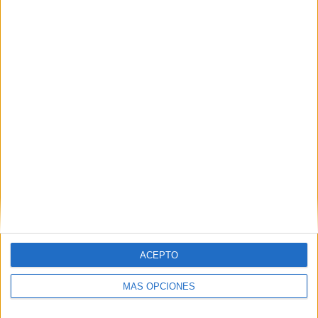
Nombre
*
Correo electrónico
*
Web
ACEPTO
MÁS OPCIONES