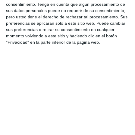
consentimiento.
Tenga en cuenta que algún procesamiento de
sus datos personales puede no requerir de su consentimiento,
pero usted tiene el derecho de rechazar tal procesamiento. Sus
preferencias se aplicarán solo a este sitio web. Puede cambiar
sus preferencias o retirar su consentimiento en cualquier
momento volviendo a este sitio y haciendo clic en el botón
Acerca de orientacionandujar
"Privacidad" en la parte inferior de la página web.
Orientación Andújar no es solo un blog, es la apuesta
personal de dos profesores Ginés y Maribel, que
además de ser pareja, son los encargados de los
contenidos que encontramos dentro del blog y en el
cual, vuelcan la mayor parte del tiempo, que sus tareas
como docentes, y voluntarios en sus meses de verano
les permite.
1 COMENTARIO
Julio Rivas