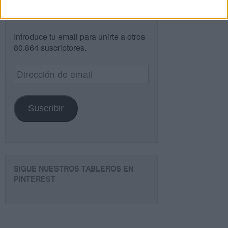
¿TE GUSTA NUESTRO MATERIAL?
Introduce tu email para unirte a otros
80.864 suscriptores.
Dirección
de
email
Suscribir
SIGUE NUESTROS TABLEROS EN
PINTEREST