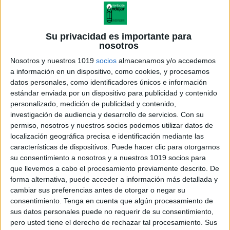
Su privacidad es importante para
nosotros
Nosotros y nuestros 1019
socios
almacenamos y/o accedemos
a información en un dispositivo, como cookies, y procesamos
importante subrayar la importancia de ir adaptando
datos personales, como identificadores únicos e información
la información y la formación que se requiera, en
estándar enviada por un dispositivo para publicidad y contenido
personalizado, medición de publicidad y contenido,
función de las medidas que vaya actualizando el
investigación de audiencia y desarrollo de servicios.
Con su
Ministerio de Sanidad u organismos internacionales,
permiso, nosotros y nuestros socios podemos utilizar datos de
para lo cual se requiere un seguimiento continuo de
localización geográfica precisa e identificación mediante las
las mismas.
características de dispositivos. Puede hacer clic para otorgarnos
su consentimiento a nosotros y a nuestros 1019 socios para
que llevemos a cabo el procesamiento previamente descrito. De
Para ello se deberán facilitar los medios necesarios
forma alternativa, puede acceder a información más detallada y
para que las personas trabajadoras del centro y el
cambiar sus preferencias antes de otorgar o negar su
alumnado puedan realizar las medidas de prevención
consentimiento.
Tenga en cuenta que algún procesamiento de
sus datos personales puede no requerir de su consentimiento,
de manera correcta, además de potenciar el uso de
pero usted tiene el derecho de rechazar tal procesamiento. Sus
carteles y