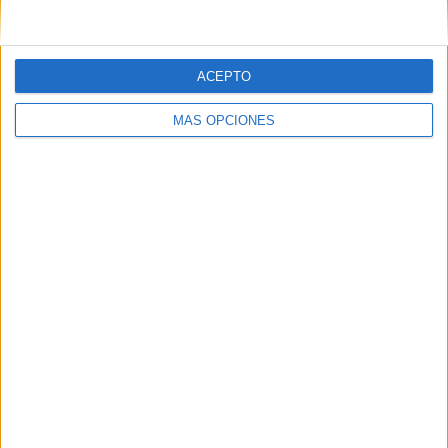
casos de
COVID-19 en
centros
educativos
ACEPTO
Medidas y
MÁS OPCIONES
recomendaciones
vuelta al colegio
COVID-19
Bonitas
infografías
infantiles barrio
Sésamo Higiene
e informacion
covid-19
Etiquetas:
COVID19
enfermeros
guía