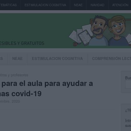
TEMÁTICAS
ESTIMULACION COGNITIVA
NEAE
NAVIDAD
ATENCIÓN
AS
NEAE
ESTIMULACION COGNITIVA
COMPRENSIÓN LEC
ros y profesores
Bus
 para el aula para ayudar a
as covid-19
iembre, 2020
¿T
Int
sus