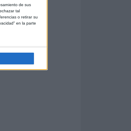
esamiento de sus
echazar tal
erencias o retirar su
vacidad" en la parte