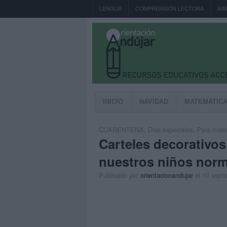
LENGUA
COMPRENSIÓN LECTORA
MA
INICIO
NAVIDAD
MATEMÁTIC
CUARENTENA
,
Dias especiales
,
Para maest
Carteles decorativos
nuestros niños norm
Publicado por
orientacionandujar
el 10 sept