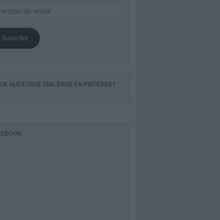
ección
il
Suscribir
GUE NUESTROS TABLEROS EN PINTEREST
CEBOOK