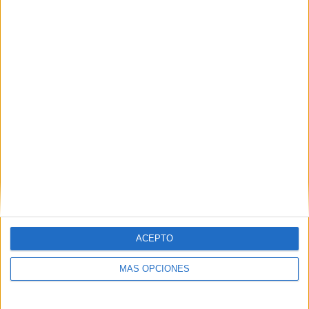
RESPONDER
DEJA UNA RESPUESTA
Tu dirección de correo electrónico no será
publicada.
Los campos obligatorios están marcados
con
*
Comentario
*
ACEPTO
MÁS OPCIONES