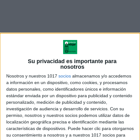
Su privacidad es importante para
nosotros
Nosotros y nuestros 1017
socios
almacenamos y/o accedemos
cuadernillo numeros 1 al 20
a información en un dispositivo, como cookies, y procesamos
datos personales, como identificadores únicos e información
estándar enviada por un dispositivo para publicidad y contenido
personalizado, medición de publicidad y contenido,
investigación de audiencia y desarrollo de servicios.
Con su
Acerca de orientacionandujar
permiso, nosotros y nuestros socios podemos utilizar datos de
Orientación Andújar no es solo un blog, es la apuesta
localización geográfica precisa e identificación mediante las
características de dispositivos. Puede hacer clic para otorgarnos
personal de dos profesores Ginés y Maribel, que
su consentimiento a nosotros y a nuestros 1017 socios para
además de ser pareja, son los encargados de los