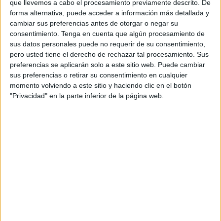
que llevemos a cabo el procesamiento previamente descrito. De
contenidos que encontramos dentro del blog y en el
forma alternativa, puede acceder a información más detallada y
cual, vuelcan la mayor parte del tiempo, que sus tareas
cambiar sus preferencias antes de otorgar o negar su
consentimiento.
Tenga en cuenta que algún procesamiento de
como docentes, y voluntarios en sus meses de verano
sus datos personales puede no requerir de su consentimiento,
les permite.
pero usted tiene el derecho de rechazar tal procesamiento. Sus
preferencias se aplicarán solo a este sitio web. Puede cambiar
sus preferencias o retirar su consentimiento en cualquier
4 COMMENTS
momento volviendo a este sitio y haciendo clic en el botón
"Privacidad" en la parte inferior de la página web.
Nidia
Publicado
2 junio, 2021 a las 2:24 PM
Excelente material.Muchas gracias.
RESPONDER
maria veronica vidal carter
Publicado
19 abril, 2022 a las 1:39 AM