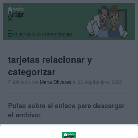
tarjetas relacionar y
categorizar
Publicado por
María Olivares
el 22 septiembre, 2020
Pulsa sobre el enlace para descargar
el archivo: