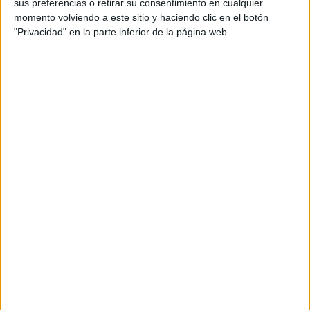
sus preferencias o retirar su consentimiento en cualquier
momento volviendo a este sitio y haciendo clic en el botón
DEJA UNA RESPUESTA
"Privacidad" en la parte inferior de la página web.
Tu dirección de correo electrónico no será
publicada.
Los campos obligatorios están marcados
con
*
Comentario
*
Nombre
*