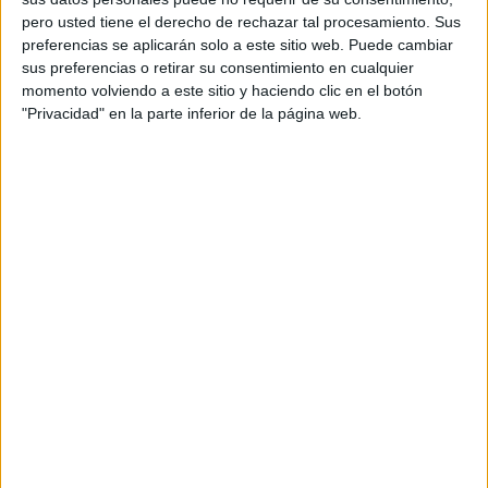
pero usted tiene el derecho de rechazar tal procesamiento. Sus
preferencias se aplicarán solo a este sitio web. Puede cambiar
sus preferencias o retirar su consentimiento en cualquier
momento volviendo a este sitio y haciendo clic en el botón
"Privacidad" en la parte inferior de la página web.
Acerca de orientacionandujar
Orientación Andújar no es solo un blog, es la apuesta
personal de dos profesores Ginés y Maribel, que
además de ser pareja, son los encargados de los
contenidos que encontramos dentro del blog y en el
cual, vuelcan la mayor parte del tiempo, que sus tareas
como docentes, y voluntarios en sus meses de verano
les permite.
DEJA UNA RESPUESTA