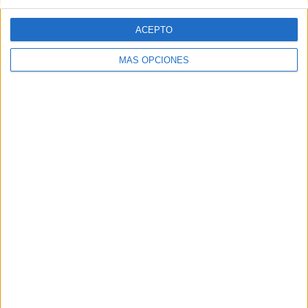
ACEPTO
Web
MÁS OPCIONES
Buscar
Buscar
¿TE GUSTA NUESTRO MATERIAL?