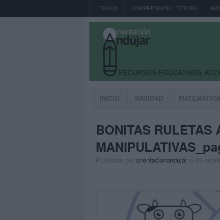
LENGUA
COMPRENSIÓN LECTORA
MA
INICIO
NAVIDAD
MATEMÁTIC
BONITAS RULETAS
MANIPULATIVAS_pa
Publicado por
orientacionandujar
el 20 sept