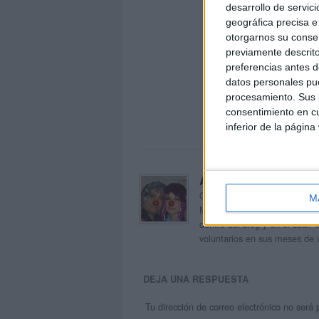
desarrollo de servici
geográfica precisa e 
otorgarnos su conse
previamente descrito
preferencias antes d
datos personales pue
procesamiento. Sus p
consentimiento en cu
inferior de la página
Acerca de orientacion
Orientación Andújar no es sol
M
Maribel, que además de ser p
dentro del blog y en el cual,
voluntarios en sus meses de 
DEJA UNA RESPUESTA
Tu dirección de correo electrónico no será 