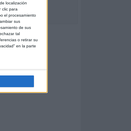
de localización
 clic para
bo el procesamiento
cambiar sus
esamiento de sus
echazar tal
erencias o retirar su
vacidad" en la parte