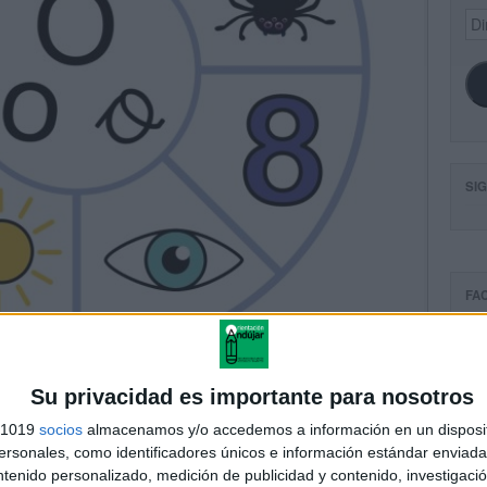
Dir
de
ema
SI
FA
Su privacidad es importante para nosotros
s 1019
socios
almacenamos y/o accedemos a información en un disposit
sonales, como identificadores únicos e información estándar enviada 
ntenido personalizado, medición de publicidad y contenido, investigaci