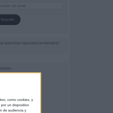
ección
il
Suscribir
GUE NUESTROS TABLEROS EN PINTEREST
CEBOOK
ivo, como cookies, y
por un dispositivo
ón de audiencia y