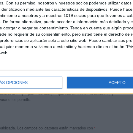
os.
Con su permiso, nosotros y nuestros socios podemos utilizar datos 
identificación mediante las características de dispositivos. Puede hacer
ntimiento a nosotros y a nuestros 1019 socios para que llevemos a ca
. De forma alternativa, puede acceder a información más detallada y 
e otorgar o negar su consentimiento.
Tenga en cuenta que algún proc
de no requerir de su consentimiento, pero usted tiene el derecho de r
referencias se aplicarán solo a este sitio web. Puede cambiar sus pref
alquier momento volviendo a este sitio y haciendo clic en el botón "Pri
 web.
andujar
o un blog, es la apuesta personal de dos profesores Ginés y
ÁS OPCIONES
ACEPTO
areja, son los encargados de los contenidos que encontramos
 vuelcan la mayor parte del tiempo, que sus tareas como docentes, y
verano les permite.
publicada.
Los campos obligatorios están marcados con
*