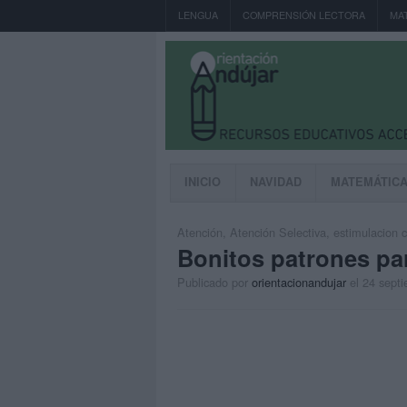
LENGUA
COMPRENSIÓN LECTORA
MA
INICIO
NAVIDAD
MATEMÁTIC
Atención
,
Atención Selectiva
,
estimulacion c
Bonitos patrones par
Publicado por
orientacionandujar
el 24 sept