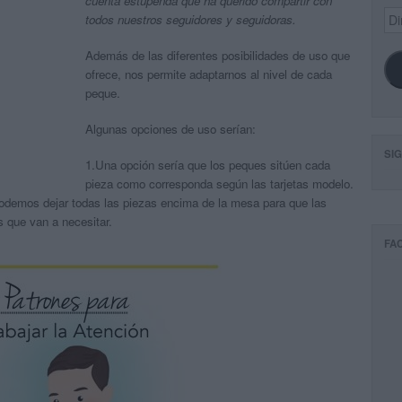
cuenta estupenda que ha querido compartir con
Dir
todos nuestros seguidores y seguidoras.
de
ema
Además de las diferentes posibilidades de uso que
ofrece, nos permite adaptarnos al nivel de cada
peque.
Algunas opciones de uso serían:
SI
1.Una opción sería que los peques sitúen cada
pieza como corresponda según las tarjetas modelo.
podemos dejar todas las piezas encima de la mesa para que las
s que van a necesitar.
FA