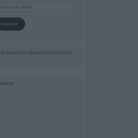
ección
il
Suscribir
GUE NUESTROS TABLEROS EN PINTEREST
CEBOOK