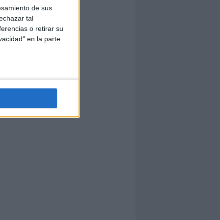
esamiento de sus
echazar tal
erencias o retirar su
vacidad" en la parte