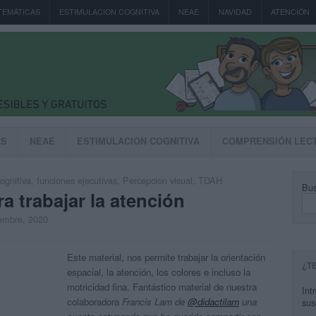
TEMÁTICAS
ESTIMULACION COGNITIVA
NEAE
NAVIDAD
ATENCIÓN
AS
NEAE
ESTIMULACION COGNITIVA
COMPRENSIÓN LEC
ognitiva
,
funciones ejecutivas
,
Percepcion visual
,
TDAH
Bus
a trabajar la atención
iembre, 2020
Este material, nos permite trabajar la orientación
¿T
espacial, la atención, los colores e incluso la
motricidad fina. Fantástico material de nuestra
Int
colaboradora
Francis Lam de
@didactilam
una
sus