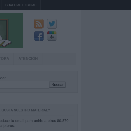
GRAFOMOTRICIDAD
TORA
ATENCIÓN
car
Buscar
E GUSTA NUESTRO MATERIAL?
roduce tu email para unirte a otros 80.870
criptores.