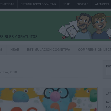
TEMÁTICAS
ESTIMULACION COGNITIVA
NEAE
NAVIDAD
ATENCIÓN
AS
NEAE
ESTIMULACION COGNITIVA
COMPRENSIÓN LEC
Bus
iembre, 2020
¿T
Int
sus