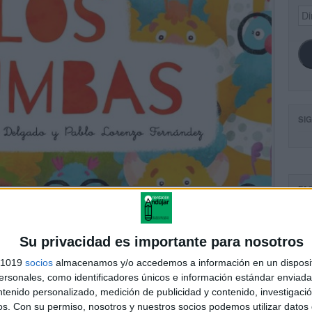
Dir
de
ema
SI
FA
Su privacidad es importante para nosotros
s 1019
socios
almacenamos y/o accedemos a información en un disposit
sonales, como identificadores únicos e información estándar enviada 
ntenido personalizado, medición de publicidad y contenido, investigaci
os.
Con su permiso, nosotros y nuestros socios podemos utilizar datos 