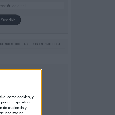
ección
il
Suscribir
GUE NUESTROS TABLEROS EN PINTEREST
CEBOOK
ivo, como cookies, y
por un dispositivo
ón de audiencia y
de localización