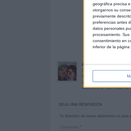
geográfica precisa e 
otorgarnos su conse
previamente descrito
preferencias antes d
datos personales pue
procesamiento. Sus p
consentimiento en cu
inferior de la página
Acerca de orientacion
Orientación Andújar no es sol
Maribel, que además de ser p
M
dentro del blog y en el cual,
voluntarios en sus meses de 
DEJA UNA RESPUESTA
Tu dirección de correo electrónico no será 
Comentario
*