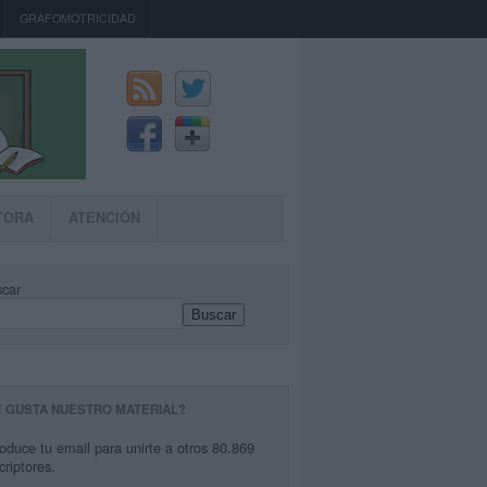
GRAFOMOTRICIDAD
TORA
ATENCIÓN
car
Buscar
E GUSTA NUESTRO MATERIAL?
roduce tu email para unirte a otros 80.869
criptores.