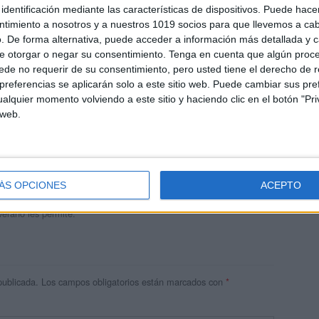
identificación mediante las características de dispositivos. Puede hacer
ntimiento a nosotros y a nuestros 1019 socios para que llevemos a ca
. De forma alternativa, puede acceder a información más detallada y 
e otorgar o negar su consentimiento.
Tenga en cuenta que algún proc
de no requerir de su consentimiento, pero usted tiene el derecho de r
referencias se aplicarán solo a este sitio web. Puede cambiar sus pref
alquier momento volviendo a este sitio y haciendo clic en el botón "Pri
 web.
andujar
o un blog, es la apuesta personal de dos profesores Ginés y
areja, son los encargados de los contenidos que encontramos
ÁS OPCIONES
ACEPTO
 vuelcan la mayor parte del tiempo, que sus tareas como docentes, y
verano les permite.
publicada.
Los campos obligatorios están marcados con
*