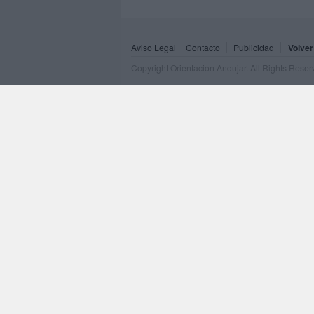
Aviso Legal
Contacto
Publicidad
Volver
Copyright Orientacion Andujar. All Rights Rese