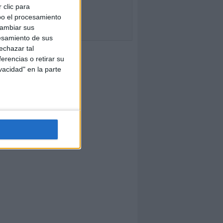
 clic para
bo el procesamiento
cambiar sus
esamiento de sus
echazar tal
erencias o retirar su
vacidad" en la parte