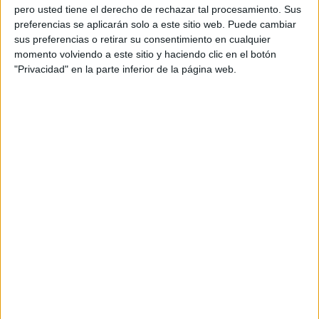
pero usted tiene el derecho de rechazar tal procesamiento. Sus
preferencias se aplicarán solo a este sitio web. Puede cambiar
sus preferencias o retirar su consentimiento en cualquier
momento volviendo a este sitio y haciendo clic en el botón
"Privacidad" en la parte inferior de la página web.
Acerca de orientacionandujar
Orientación Andújar no es solo un blog, es la apuesta
personal de dos profesores Ginés y Maribel, que
además de ser pareja, son los encargados de los
contenidos que encontramos dentro del blog y en el
cual, vuelcan la mayor parte del tiempo, que sus tareas
como docentes, y voluntarios en sus meses de verano
les permite.
DEJA UNA RESPUESTA
Tu dirección de correo electrónico no será
publicada.
Los campos obligatorios están marcados