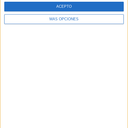
Web
ACEPTO
MÁS OPCIONES
Buscar
Buscar
¿TE GUSTA NUESTRO MATERIAL?
Introduce tu email para unirte a otros