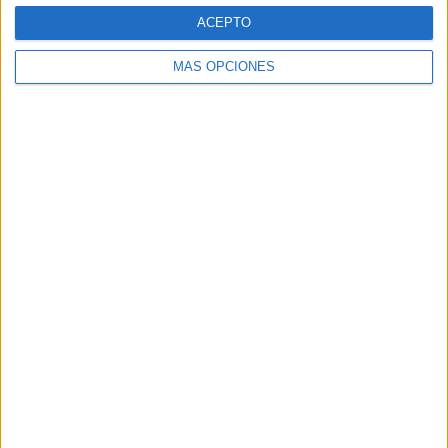
Web
ACEPTO
MÁS OPCIONES
Buscar
Buscar
¿TE GUSTA NUESTRO MATERIAL?
Introduce tu email para unirte a otros