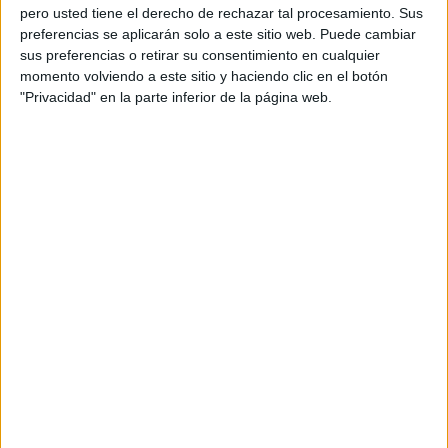
pero usted tiene el derecho de rechazar tal procesamiento. Sus
preferencias se aplicarán solo a este sitio web. Puede cambiar
sus preferencias o retirar su consentimiento en cualquier
momento volviendo a este sitio y haciendo clic en el botón
"Privacidad" en la parte inferior de la página web.
Acerca de orientacionandujar
Orientación Andújar no es solo un blog, es la apuesta
personal de dos profesores Ginés y Maribel, que
además de ser pareja, son los encargados de los
contenidos que encontramos dentro del blog y en el
cual, vuelcan la mayor parte del tiempo, que sus tareas
como docentes, y voluntarios en sus meses de verano
les permite.
DEJA UNA RESPUESTA
Tu dirección de correo electrónico no será
publicada.
Los campos obligatorios están marcados