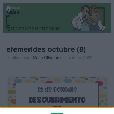
efemerides octubre (8)
Publicado por
María Olivares
el 2 octubre, 2020