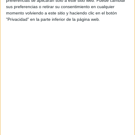
preferencias se aplicarán solo a este sitio web. Puede cambiar
sus preferencias o retirar su consentimiento en cualquier
Acerca de María Olivares
momento volviendo a este sitio y haciendo clic en el botón
"Privacidad" en la parte inferior de la página web.
El autor no ha proporcionado ninguna información.
DEJA UNA RESPUESTA
Tu dirección de correo electrónico no será
publicada.
Los campos obligatorios están marcados
con
*
Comentario
*