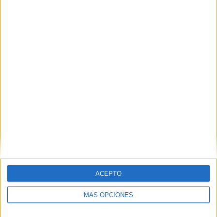
Nombre
*
Correo electrónico
*
Web
ACEPTO
MÁS OPCIONES