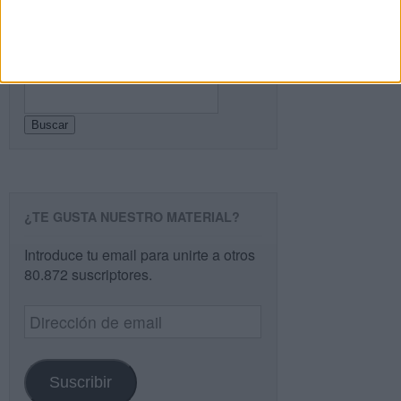
Buscar
Buscar
¿TE GUSTA NUESTRO MATERIAL?
Introduce tu email para unirte a otros
80.872 suscriptores.
Dirección
de
email
Suscribir