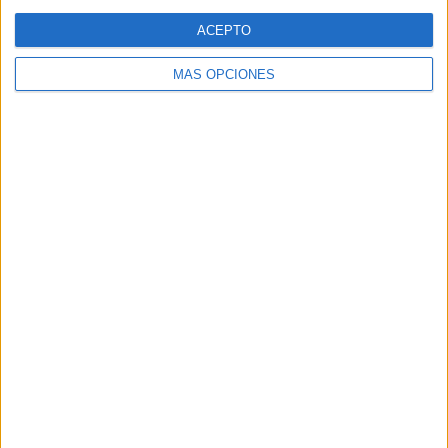
Web
ACEPTO
MÁS OPCIONES
Buscar
Buscar
¿TE GUSTA NUESTRO MATERIAL?