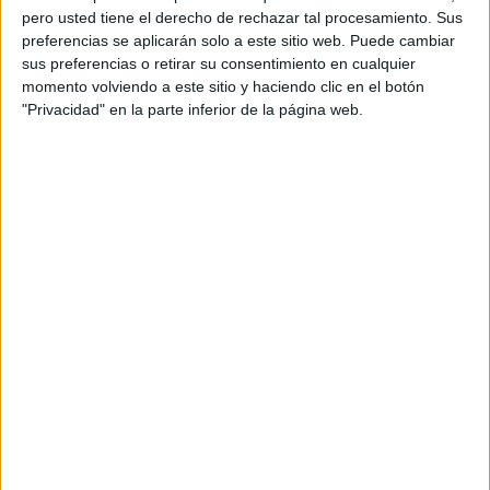
pero usted tiene el derecho de rechazar tal procesamiento. Sus
preferencias se aplicarán solo a este sitio web. Puede cambiar
sus preferencias o retirar su consentimiento en cualquier
momento volviendo a este sitio y haciendo clic en el botón
"Privacidad" en la parte inferior de la página web.
Acerca de orientacionandujar
Orientación Andújar no es solo un blog, es la apuesta
personal de dos profesores Ginés y Maribel, que
además de ser pareja, son los encargados de los
contenidos que encontramos dentro del blog y en el
cual, vuelcan la mayor parte del tiempo, que sus tareas
como docentes, y voluntarios en sus meses de verano
les permite.
DEJA UNA RESPUESTA
Tu dirección de correo electrónico no será