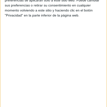
preferencias se aplicarán solo a este sitio web. Puede cambiar
sus preferencias o retirar su consentimiento en cualquier
Acerca de María Olivares
momento volviendo a este sitio y haciendo clic en el botón
"Privacidad" en la parte inferior de la página web.
El autor no ha proporcionado ninguna información.
DEJA UNA RESPUESTA
Tu dirección de correo electrónico no será
publicada.
Los campos obligatorios están marcados
con
*
Comentario
*