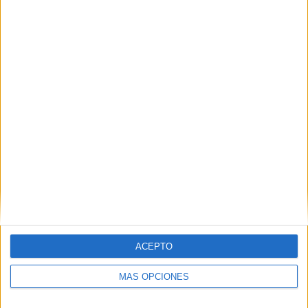
Nombre
*
Correo electrónico
*
Web
ACEPTO
MÁS OPCIONES