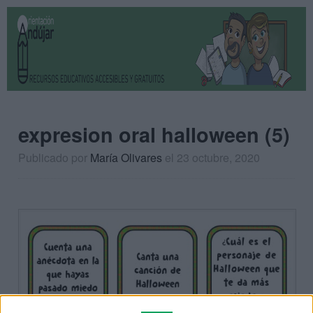
expresion oral halloween (5)
Publicado por
María Olivares
el 23 octubre, 2020