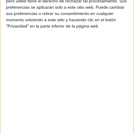
pero usted tiene el derecho de rechazar tal procesamiento. Sus
preferencias se aplicarán solo a este sitio web. Puede cambiar
Acerca de orientacionandujar
sus preferencias o retirar su consentimiento en cualquier
momento volviendo a este sitio y haciendo clic en el botón
Orientación Andújar no es solo un blog, es la apuesta
"Privacidad" en la parte inferior de la página web.
personal de dos profesores Ginés y Maribel, que
además de ser pareja, son los encargados de los
contenidos que encontramos dentro del blog y en el
cual, vuelcan la mayor parte del tiempo, que sus tareas
como docentes, y voluntarios en sus meses de verano
les permite.
DEJA UNA RESPUESTA
Tu dirección de correo electrónico no será
publicada.
Los campos obligatorios están marcados
con
*