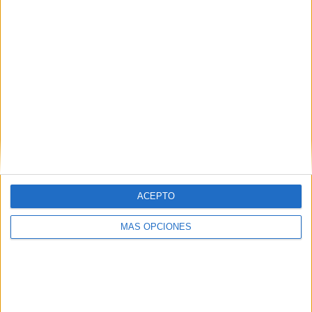
Tu dirección de correo electrónico no será
publicada.
Los campos obligatorios están marcados
con
*
Comentario
*
ACEPTO
MÁS OPCIONES
Nombre
*
Correo electrónico
*