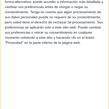
forma alternativa, puede acceder a información más detallada y
cambiar sus preferencias antes de otorgar o negar su
consentimiento.
Tenga en cuenta que algún procesamiento de
Acerca de orientacionandujar
sus datos personales puede no requerir de su consentimiento,
pero usted tiene el derecho de rechazar tal procesamiento. Sus
Orientación Andújar no es solo un blog, es la apuesta
preferencias se aplicarán solo a este sitio web. Puede cambiar
personal de dos profesores Ginés y Maribel, que
sus preferencias o retirar su consentimiento en cualquier
además de ser pareja, son los encargados de los
momento volviendo a este sitio y haciendo clic en el botón
contenidos que encontramos dentro del blog y en el
"Privacidad" en la parte inferior de la página web.
cual, vuelcan la mayor parte del tiempo, que sus tareas
como docentes, y voluntarios en sus meses de verano
les permite.
2 COMMENTS
Elizabeth Rodríguez
Publicado
23 noviembre, 2020 a las 12:55 AM
Quiero tener información del curso atención