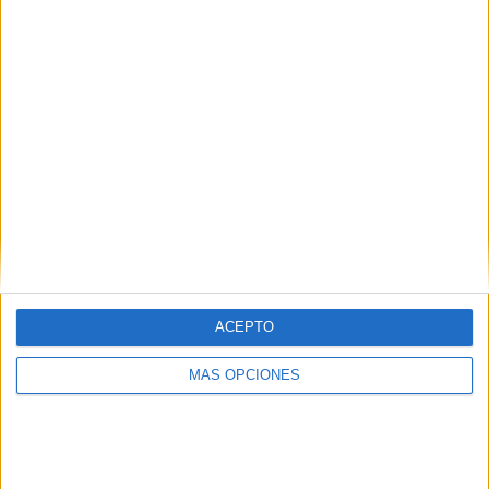
DEJA UNA RESPUESTA
Tu dirección de correo electrónico no será
publicada.
Los campos obligatorios están marcados
con
*
Comentario
*
ACEPTO
MÁS OPCIONES
Nombre
*