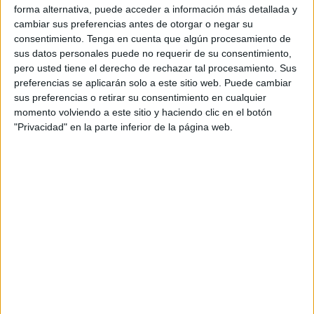
Orientación Andújar no es solo un blog, es la apuesta
forma alternativa, puede acceder a información más detallada y
personal de dos profesores Ginés y Maribel, que
cambiar sus preferencias antes de otorgar o negar su
consentimiento.
Tenga en cuenta que algún procesamiento de
además de ser pareja, son los encargados de los
sus datos personales puede no requerir de su consentimiento,
contenidos que encontramos dentro del blog y en el
pero usted tiene el derecho de rechazar tal procesamiento. Sus
cual, vuelcan la mayor parte del tiempo, que sus tareas
preferencias se aplicarán solo a este sitio web. Puede cambiar
como docentes, y voluntarios en sus meses de verano
sus preferencias o retirar su consentimiento en cualquier
momento volviendo a este sitio y haciendo clic en el botón
les permite.
"Privacidad" en la parte inferior de la página web.
3 COMMENTS
Noelia
Publicado
20 noviembre, 2020 a las 12:59 PM
Maravilloso! Es un recurso ideal. ☺️
Enhorabuena y muchísimas gracias ?
RESPONDER