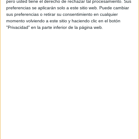
pero usted tiene el derecho de rechazar tal procesamiento. Sus
preferencias se aplicarán solo a este sitio web. Puede cambiar
Acerca de orientacionandujar
sus preferencias o retirar su consentimiento en cualquier
momento volviendo a este sitio y haciendo clic en el botón
Orientación Andújar no es solo un blog, es la apuesta
"Privacidad" en la parte inferior de la página web.
personal de dos profesores Ginés y Maribel, que
además de ser pareja, son los encargados de los
contenidos que encontramos dentro del blog y en el
cual, vuelcan la mayor parte del tiempo, que sus tareas
como docentes, y voluntarios en sus meses de verano
les permite.
DEJA UNA RESPUESTA
Tu dirección de correo electrónico no será
publicada.
Los campos obligatorios están marcados
con
*