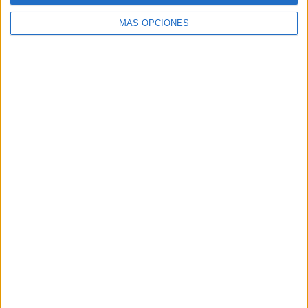
MÁS OPCIONES
Buscar
Buscar
¿TE GUSTA NUESTRO MATERIAL?
Introduce tu email para unirte a otros
80.867 suscriptores.
Dirección