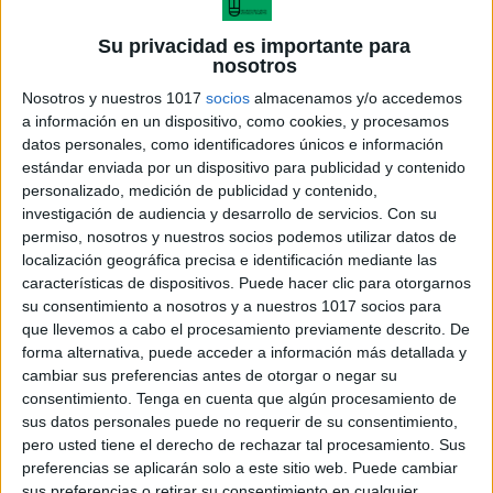
Su privacidad es importante para
nosotros
Nosotros y nuestros 1017
socios
almacenamos y/o accedemos
a información en un dispositivo, como cookies, y procesamos
datos personales, como identificadores únicos e información
estándar enviada por un dispositivo para publicidad y contenido
personalizado, medición de publicidad y contenido,
investigación de audiencia y desarrollo de servicios.
Con su
permiso, nosotros y nuestros socios podemos utilizar datos de
Silabea
localización geográfica precisa e identificación mediante las
características de dispositivos. Puede hacer clic para otorgarnos
su consentimiento a nosotros y a nuestros 1017 socios para
que llevemos a cabo el procesamiento previamente descrito. De
forma alternativa, puede acceder a información más detallada y
Acerca de María Olivares
cambiar sus preferencias antes de otorgar o negar su
consentimiento.
Tenga en cuenta que algún procesamiento de
El autor no ha proporcionado ninguna información.
sus datos personales puede no requerir de su consentimiento,
pero usted tiene el derecho de rechazar tal procesamiento. Sus
preferencias se aplicarán solo a este sitio web. Puede cambiar
DEJA UNA RESPUESTA
sus preferencias o retirar su consentimiento en cualquier