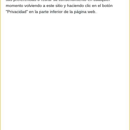
momento volviendo a este sitio y haciendo clic en el botón
Tu dirección de correo electrónico no será
"Privacidad" en la parte inferior de la página web.
publicada.
Los campos obligatorios están marcados
con
*
Comentario
*
Nombre
*
Correo electrónico
*