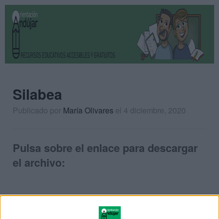
Silabea
Publicado por
María Olivares
el 4 diciembre, 2020
Pulsa sobre el enlace para descargar
el archivo: