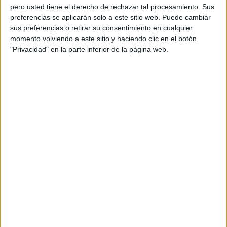
pero usted tiene el derecho de rechazar tal procesamiento. Sus
preferencias se aplicarán solo a este sitio web. Puede cambiar
sus preferencias o retirar su consentimiento en cualquier
momento volviendo a este sitio y haciendo clic en el botón
Acerca de orientacionandujar
"Privacidad" en la parte inferior de la página web.
Orientación Andújar no es solo un blog, es la apuesta
personal de dos profesores Ginés y Maribel, que
además de ser pareja, son los encargados de los
contenidos que encontramos dentro del blog y en el
cual, vuelcan la mayor parte del tiempo, que sus tareas
como docentes, y voluntarios en sus meses de verano
les permite.
DEJA UNA RESPUESTA
Tu dirección de correo electrónico no será
publicada.
Los campos obligatorios están marcados
con
*