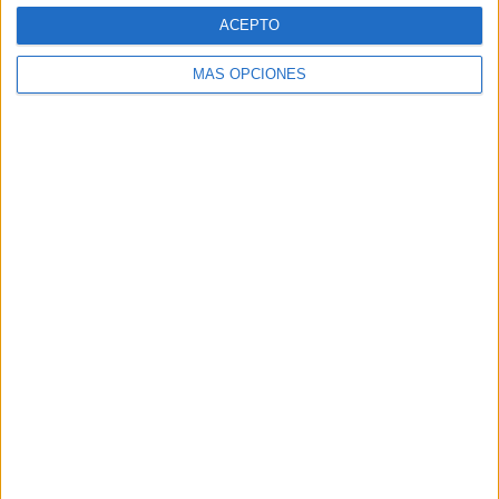
ACEPTO
MÁS OPCIONES
Buscar
Buscar
¿TE GUSTA NUESTRO MATERIAL?
Introduce tu email para unirte a otros
80.870 suscriptores.