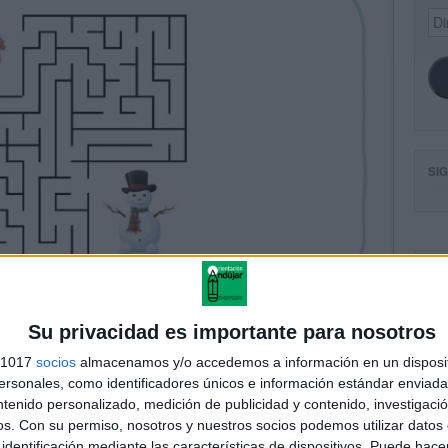
Dir
de
ema
SI
FA
Su privacidad es importante para nosotros
s 1017
socios
almacenamos y/o accedemos a información en un disposit
sonales, como identificadores únicos e información estándar enviada 
ntenido personalizado, medición de publicidad y contenido, investigaci
os.
Con su permiso, nosotros y nuestros socios podemos utilizar datos 
identificación mediante las características de dispositivos. Puede hacer