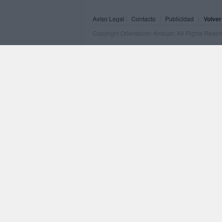
Aviso Legal
Contacto
Publicidad
Volver
Copyright Orientacion Andujar. All Rights Rese