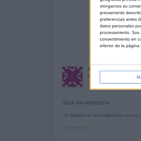
otorgarnos su conse
previamente descrito
preferencias antes d
datos personales pue
procesamiento. Sus p
consentimiento en cu
inferior de la página
Acerca de María Oliva
El autor no ha proporcionado
M
DEJA UNA RESPUESTA
Tu dirección de correo electrónico no será 
Comentario
*