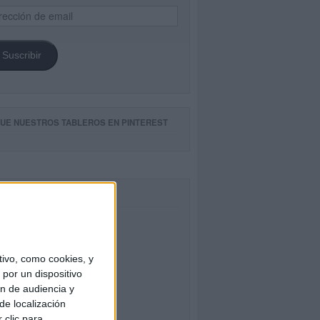
ección
il
Suscribir
GUE NUESTROS TABLEROS EN PINTEREST
CEBOOK
ivo, como cookies, y
por un dispositivo
ón de audiencia y
de localización
 clic para