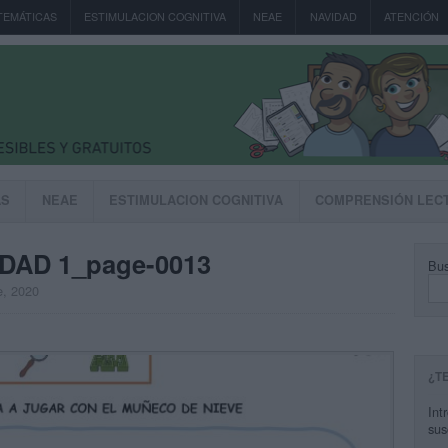
TEMÁTICAS
ESTIMULACION COGNITIVA
NEAE
NAVIDAD
ATENCIÓN
AS
NEAE
ESTIMULACION COGNITIVA
COMPRENSIÓN LEC
DAD 1_page-0013
Bus
e, 2020
¿T
Int
sus