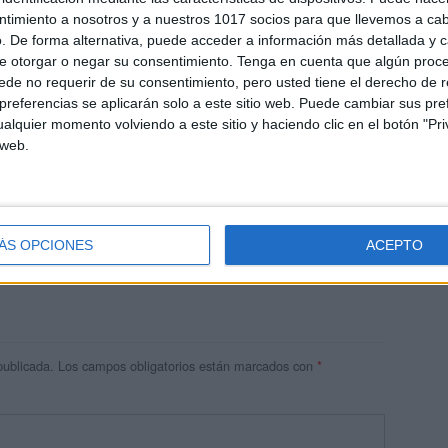
ntimiento a nosotros y a nuestros 1017 socios para que llevemos a ca
. De forma alternativa, puede acceder a información más detallada y 
e otorgar o negar su consentimiento.
Tenga en cuenta que algún proc
de no requerir de su consentimiento, pero usted tiene el derecho de r
referencias se aplicarán solo a este sitio web. Puede cambiar sus pref
alquier momento volviendo a este sitio y haciendo clic en el botón "Pri
 web.
res
 ninguna información.
ÁS OPCIONES
ACEPTO
publicada.
Los campos obligatorios están marcados con
*