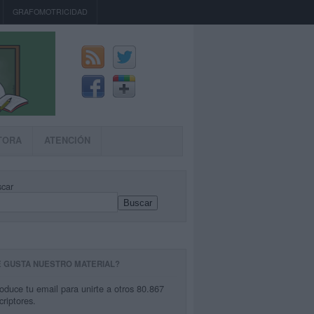
GRAFOMOTRICIDAD
TORA
ATENCIÓN
car
Buscar
E GUSTA NUESTRO MATERIAL?
roduce tu email para unirte a otros 80.867
criptores.