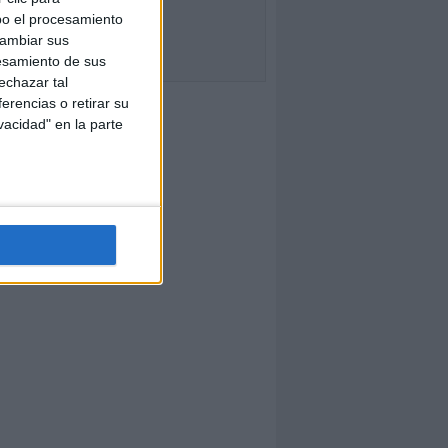
bo el procesamiento
cambiar sus
esamiento de sus
echazar tal
erencias o retirar su
vacidad" en la parte