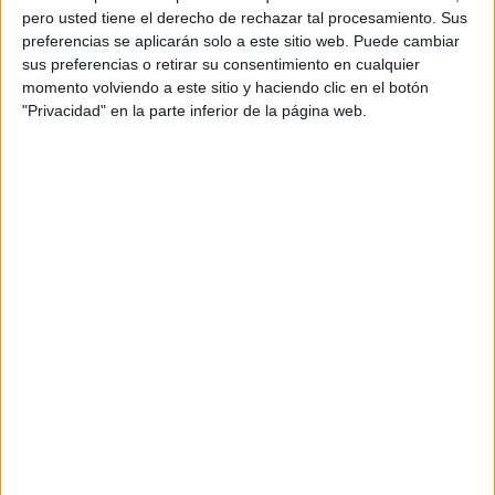
pero usted tiene el derecho de rechazar tal procesamiento. Sus
preferencias se aplicarán solo a este sitio web. Puede cambiar
sus preferencias o retirar su consentimiento en cualquier
momento volviendo a este sitio y haciendo clic en el botón
"Privacidad" en la parte inferior de la página web.
Acerca de orientacionandujar
Orientación Andújar no es solo un blog, es la apuesta
personal de dos profesores Ginés y Maribel, que
además de ser pareja, son los encargados de los
contenidos que encontramos dentro del blog y en el
cual, vuelcan la mayor parte del tiempo, que sus tareas
como docentes, y voluntarios en sus meses de verano
les permite.
DEJA UNA RESPUESTA
Tu dirección de correo electrónico no será