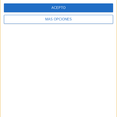
Web
ACEPTO
MÁS OPCIONES
Buscar
Buscar
¿TE GUSTA NUESTRO MATERIAL?