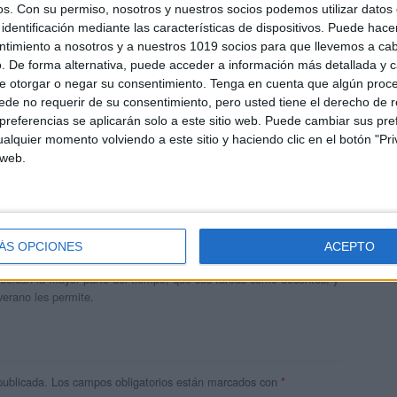
os.
Con su permiso, nosotros y nuestros socios podemos utilizar datos 
identificación mediante las características de dispositivos. Puede hacer
ntimiento a nosotros y a nuestros 1019 socios para que llevemos a ca
. De forma alternativa, puede acceder a información más detallada y 
e otorgar o negar su consentimiento.
Tenga en cuenta que algún proc
de no requerir de su consentimiento, pero usted tiene el derecho de r
referencias se aplicarán solo a este sitio web. Puede cambiar sus pref
alquier momento volviendo a este sitio y haciendo clic en el botón "Pri
 web.
andujar
o un blog, es la apuesta personal de dos profesores Ginés y
ÁS OPCIONES
ACEPTO
areja, son los encargados de los contenidos que encontramos
 vuelcan la mayor parte del tiempo, que sus tareas como docentes, y
verano les permite.
publicada.
Los campos obligatorios están marcados con
*