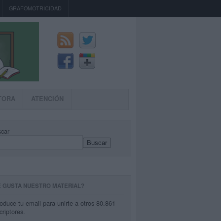
GRAFOMOTRICIDAD
TORA
ATENCIÓN
car
Buscar
E GUSTA NUESTRO MATERIAL?
roduce tu email para unirte a otros 80.861
criptores.