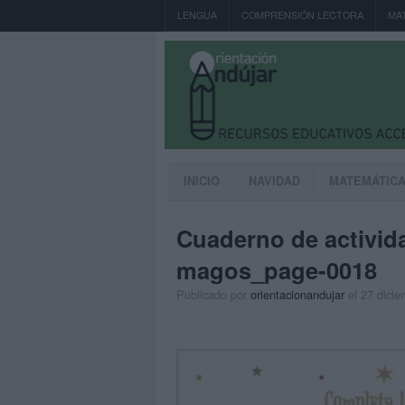
LENGUA
COMPRENSIÓN LECTORA
MA
INICIO
NAVIDAD
MATEMÁTIC
Cuaderno de activid
magos_page-0018
Publicado por
orientacionandujar
el 27 dici