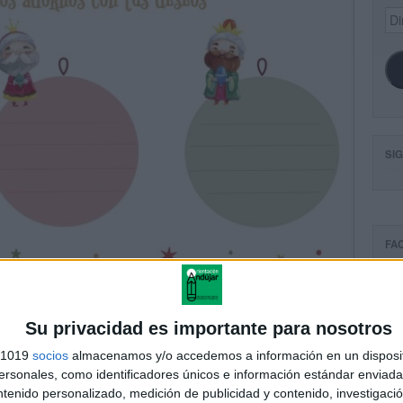
Dir
de
ema
SI
FA
Su privacidad es importante para nosotros
s 1019
socios
almacenamos y/o accedemos a información en un disposit
sonales, como identificadores únicos e información estándar enviada 
ntenido personalizado, medición de publicidad y contenido, investigaci