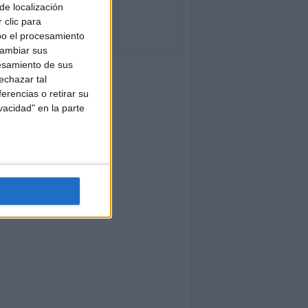
de localización
 clic para
bo el procesamiento
cambiar sus
esamiento de sus
echazar tal
erencias o retirar su
vacidad" en la parte