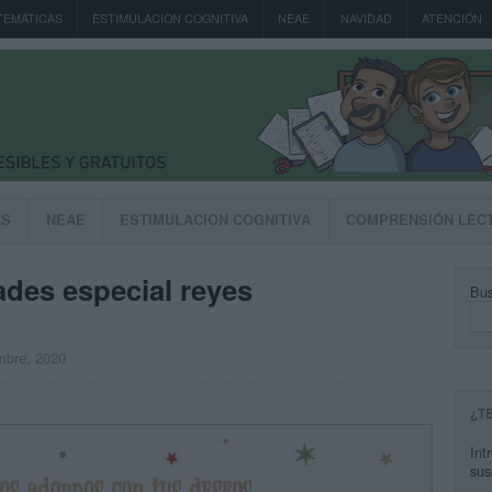
TEMÁTICAS
ESTIMULACION COGNITIVA
NEAE
NAVIDAD
ATENCIÓN
AS
NEAE
ESTIMULACION COGNITIVA
COMPRENSIÓN LEC
ades especial reyes
Bus
embre, 2020
¿T
Int
sus