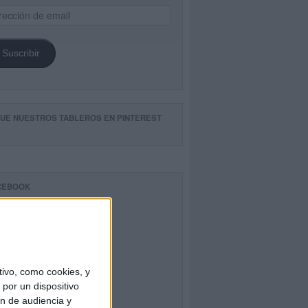
ección
il
Suscribir
GUE NUESTROS TABLEROS EN PINTEREST
CEBOOK
ivo, como cookies, y
por un dispositivo
ón de audiencia y