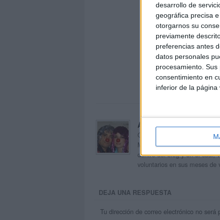
desarrollo de servici
geográfica precisa e 
otorgarnos su conse
previamente descrito
preferencias antes d
datos personales pue
procesamiento. Sus p
consentimiento en cu
inferior de la página
Acerca de orientacion
Orientación Andújar no es sol
M
Maribel, que además de ser p
dentro del blog y en el cual,
voluntarios en sus meses de 
DEJA UNA RESPUESTA
Tu dirección de correo electrónico no será 