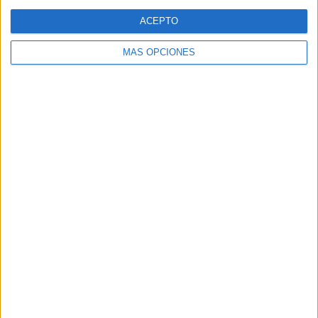
Web
ACEPTO
MÁS OPCIONES
Buscar
Buscar
¿TE GUSTA NUESTRO MATERIAL?