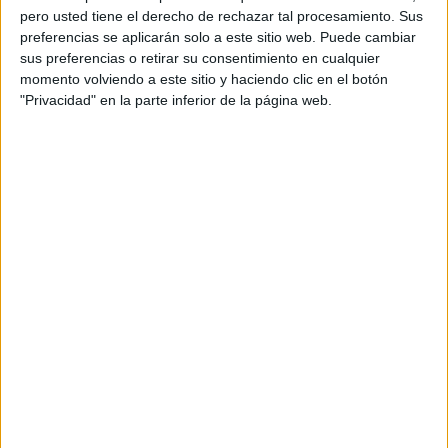
pero usted tiene el derecho de rechazar tal procesamiento. Sus
preferencias se aplicarán solo a este sitio web. Puede cambiar
sus preferencias o retirar su consentimiento en cualquier
momento volviendo a este sitio y haciendo clic en el botón
"Privacidad" en la parte inferior de la página web.
Acerca de orientacionandujar
Orientación Andújar no es solo un blog, es la apuesta
personal de dos profesores Ginés y Maribel, que
además de ser pareja, son los encargados de los
contenidos que encontramos dentro del blog y en el
cual, vuelcan la mayor parte del tiempo, que sus tareas
como docentes, y voluntarios en sus meses de verano
les permite.
DEJA UNA RESPUESTA
Tu dirección de correo electrónico no será