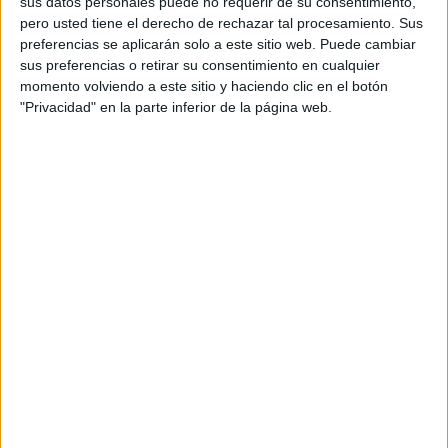
sus datos personales puede no requerir de su consentimiento,
pero usted tiene el derecho de rechazar tal procesamiento. Sus
preferencias se aplicarán solo a este sitio web. Puede cambiar
sus preferencias o retirar su consentimiento en cualquier
Acerca de María Olivares
momento volviendo a este sitio y haciendo clic en el botón
"Privacidad" en la parte inferior de la página web.
El autor no ha proporcionado ninguna información.
1 COMENTARIO
Raymundo
Publicado
13 octubre, 2025 a las 11:10 PM
Hola gracias me ayuda lo i for acion
RESPONDER
DEJA UNA RESPUESTA