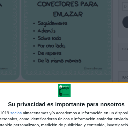
Dir
de
ema
SI
FA
Su privacidad es importante para nosotros
s 1019
socios
almacenamos y/o accedemos a información en un disposit
sonales, como identificadores únicos e información estándar enviada 
ntenido personalizado, medición de publicidad y contenido, investigaci