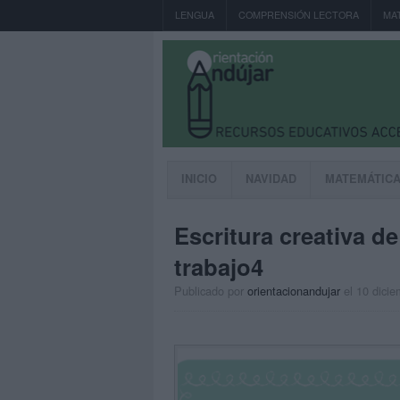
LENGUA
COMPRENSIÓN LECTORA
MA
INICIO
NAVIDAD
MATEMÁTIC
Escritura creativa d
trabajo4
Publicado por
orientacionandujar
el 10 dici