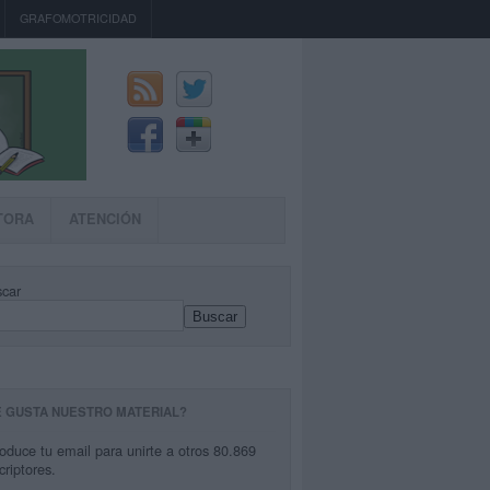
GRAFOMOTRICIDAD
TORA
ATENCIÓN
car
Buscar
E GUSTA NUESTRO MATERIAL?
roduce tu email para unirte a otros 80.869
criptores.