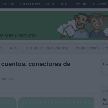
TEMÁTICAS
ESTIMULACION COGNITIVA
NEAE
NAVIDAD
ATENCIÓN
AS
NEAE
ESTIMULACION COGNITIVA
COMPRENSIÓN LEC
e cuentos, conectores de
Bus
embre, 2020
¿T
Int
sus