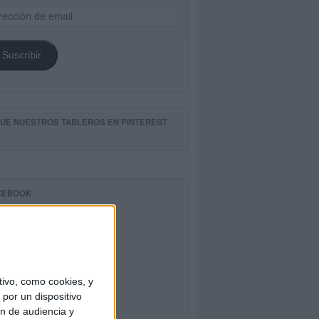
ección
il
Suscribir
GUE NUESTROS TABLEROS EN PINTEREST
CEBOOK
ivo, como cookies, y
por un dispositivo
ón de audiencia y