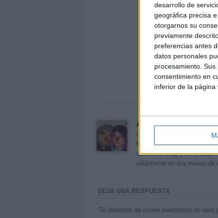
desarrollo de servici
geográfica precisa e 
otorgarnos su conse
previamente descrito
preferencias antes d
datos personales pue
procesamiento. Sus p
consentimiento en cu
inferior de la página
Acerca de orientacion
Orientación Andújar no es sol
M
Maribel, que además de ser p
dentro del blog y en el cual,
voluntarios en sus meses de 
DEJA UNA RESPUESTA
Tu dirección de correo electrónico no será 