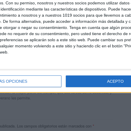
os.
Con su permiso, nosotros y nuestros socios podemos utilizar datos 
identificación mediante las características de dispositivos. Puede hacer
ntimiento a nosotros y a nuestros 1019 socios para que llevemos a ca
. De forma alternativa, puede acceder a información más detallada y 
e otorgar o negar su consentimiento.
Tenga en cuenta que algún proc
de no requerir de su consentimiento, pero usted tiene el derecho de r
referencias se aplicarán solo a este sitio web. Puede cambiar sus pref
alquier momento volviendo a este sitio y haciendo clic en el botón "Pri
 web.
andujar
o un blog, es la apuesta personal de dos profesores Ginés y
ÁS OPCIONES
ACEPTO
areja, son los encargados de los contenidos que encontramos
 vuelcan la mayor parte del tiempo, que sus tareas como docentes, y
verano les permite.
publicada.
Los campos obligatorios están marcados con
*