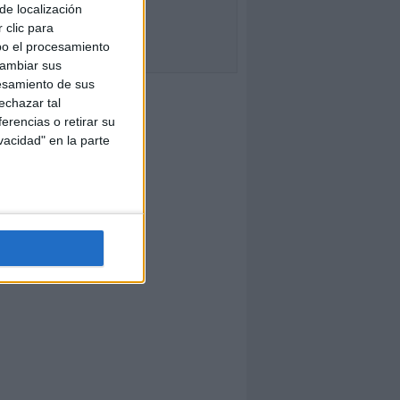
de localización
 clic para
bo el procesamiento
cambiar sus
esamiento de sus
echazar tal
erencias o retirar su
vacidad" en la parte