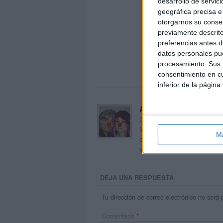
desarrollo de servici
geográfica precisa e 
otorgarnos su conse
previamente descrito
preferencias antes d
datos personales pue
procesamiento. Sus p
consentimiento en cu
inferior de la página
Acerca de orientacion
Orientación Andújar no es sol
Maribel, que además de ser p
M
dentro del blog y en el cual,
voluntarios en sus meses de 
DEJA UNA RESPUESTA
Tu dirección de correo electrónico no será 
Comentario
*