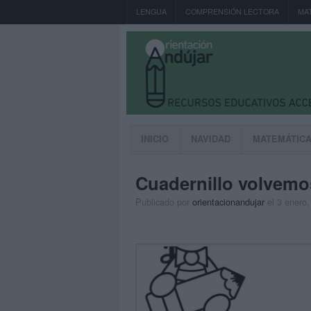
LENGUA
COMPRENSIÓN LECTORA
MA
INICIO
NAVIDAD
MATEMÁTIC
Cuadernillo volvemo
Publicado por
orientacionandujar
el 3 enero