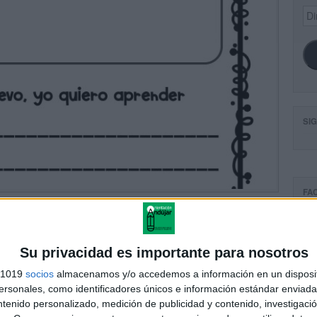
Dir
de
ema
SI
FA
Su privacidad es importante para nosotros
s 1019
socios
almacenamos y/o accedemos a información en un disposit
sonales, como identificadores únicos e información estándar enviada 
ntenido personalizado, medición de publicidad y contenido, investigaci