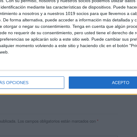
os.
Con su permiso, nosotros y nuestros socios podemos utilizar datos 
identificación mediante las características de dispositivos. Puede hacer
ntimiento a nosotros y a nuestros 1019 socios para que llevemos a ca
. De forma alternativa, puede acceder a información más detallada y 
e otorgar o negar su consentimiento.
Tenga en cuenta que algún proc
de no requerir de su consentimiento, pero usted tiene el derecho de r
referencias se aplicarán solo a este sitio web. Puede cambiar sus pref
alquier momento volviendo a este sitio y haciendo clic en el botón "Pri
 web.
andujar
o un blog, es la apuesta personal de dos profesores Ginés y
areja, son los encargados de los contenidos que encontramos
ÁS OPCIONES
ACEPTO
 vuelcan la mayor parte del tiempo, que sus tareas como docentes, y
verano les permite.
publicada.
Los campos obligatorios están marcados con
*