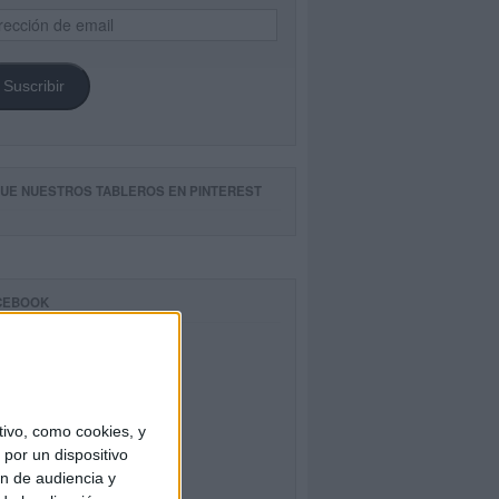
ección
il
Suscribir
GUE NUESTROS TABLEROS EN PINTEREST
CEBOOK
ivo, como cookies, y
por un dispositivo
ón de audiencia y