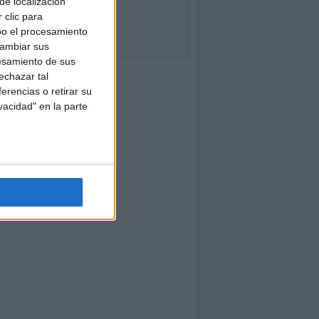
de localización
 clic para
bo el procesamiento
cambiar sus
esamiento de sus
echazar tal
erencias o retirar su
vacidad" en la parte