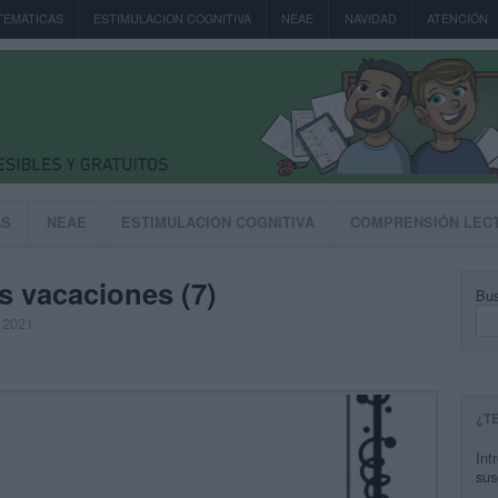
TEMÁTICAS
ESTIMULACION COGNITIVA
NEAE
NAVIDAD
ATENCIÓN
AS
NEAE
ESTIMULACION COGNITIVA
COMPRENSIÓN LEC
s vacaciones (7)
Bus
, 2021
¿T
Int
sus