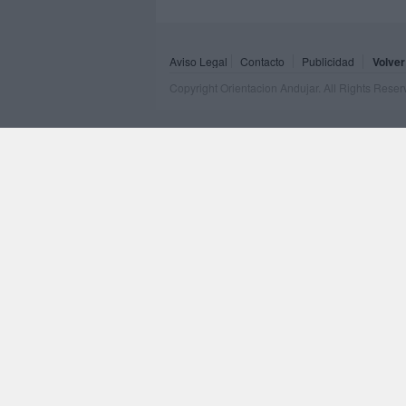
Aviso Legal
Contacto
Publicidad
Volver
Copyright Orientacion Andujar. All Rights Rese