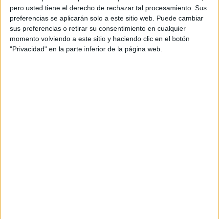
pero usted tiene el derecho de rechazar tal procesamiento. Sus
preferencias se aplicarán solo a este sitio web. Puede cambiar
sus preferencias o retirar su consentimiento en cualquier
momento volviendo a este sitio y haciendo clic en el botón
"Privacidad" en la parte inferior de la página web.
Acerca de orientacionandujar
Orientación Andújar no es solo un blog, es la apuesta
personal de dos profesores Ginés y Maribel, que
además de ser pareja, son los encargados de los
contenidos que encontramos dentro del blog y en el
cual, vuelcan la mayor parte del tiempo, que sus tareas
como docentes, y voluntarios en sus meses de verano
les permite.
DEJA UNA RESPUESTA
Tu dirección de correo electrónico no será