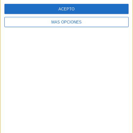
Web
ACEPTO
MÁS OPCIONES
Buscar
Buscar
¿TE GUSTA NUESTRO MATERIAL?